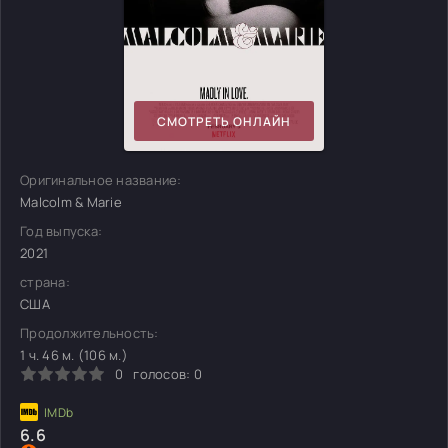
СМОТРЕТЬ ОНЛАЙН
Оригинальное название:
Malcolm & Marie
Год выпуска:
2021
страна:
США
Продолжительность:
1 ч. 46 м. (106 м.)
0
голосов:
0
6.6