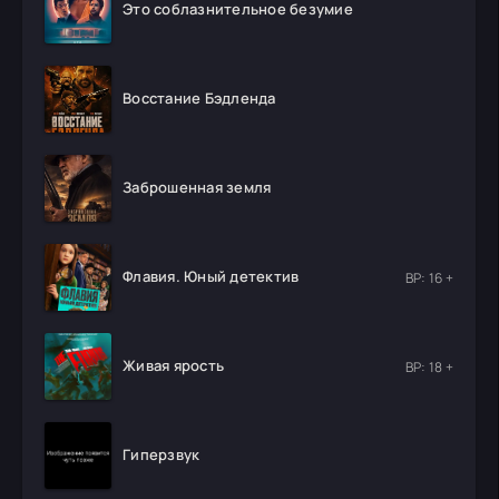
Это соблазнительное безумие
Восстание Бэдленда
Заброшенная земля
Флавия. Юный детектив
ВР: 16 +
Живая ярость
ВР: 18 +
Гиперзвук