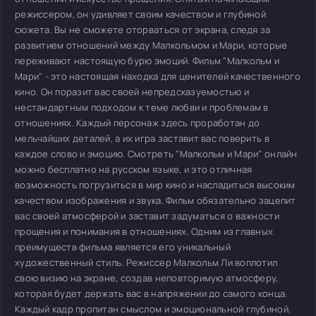
режиссером, он удивляет своим качеством и глубиной
сюжета. Вы не сможете оторваться от экрана, следя за
развитием отношений между Малкольмом и Мари, которые
переживают настоящую бурю эмоций. Фильм "Малкольм и
Мари" - это настоящая находка для ценителей качественного
кино. Он поразит вас своей непредсказуемостью и
нестандартным подходом к теме любви и проблемам в
отношениях. Каждый персонаж здесь проработан до
мельчайших деталей, а их игра заставит вас поверить в
каждое слово и эмоцию. Смотреть "Малкольм и Мари" онлайн
можно бесплатно на русском языке, и это отличная
возможность погрузиться в мир кино и насладиться высоким
качеством изображения и звука. Фильм обязательно зацепит
вас своей атмосферой и заставит задуматься о важности
прощения и понимания в отношениях. Одним из главных
преимуществ фильма является его уникальный
художественный стиль. Режиссер Малкольм Ли воплотил
свою визию на экране, создав неповторимую атмосферу,
которая будет держать вас в напряжении до самого конца.
Каждый кадр пропитан смыслом и эмоциональной глубиной,