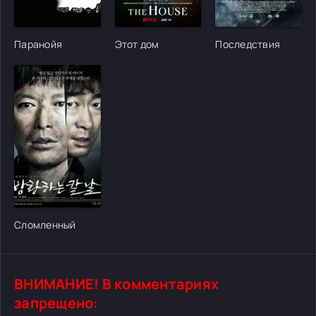
[/xfgiven_cvh_poster_urlcvh_poster_url]
[/xfgiven_cvh_poster_urlcvh_poster_url]
[/xfgiven_cvh_poster
Паранойя
Этот дом
Последствия
[/xfgiven_cvh_poster_urlcvh_poster_url]
Сломленный
ВНИМАНИЕ! В комментариях
запрещено: