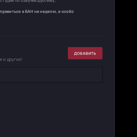
студий по озвучке/дубляжу;
равиться в БАН на неделю, а особо
ДОБАВИТЬ
 и других!