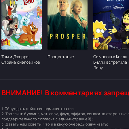
[/xfgiven_cvh_poster_urlcvh_poster_url]
[/xfgiven_cvh_poster_urlcvh_poster_url]
[/xfgiven_cvh_pos
Том и Джерри:
Процветание
Симпсоны: Когда
Страна снеговиков
Билли встретила
Лизу
ВНИМАНИЕ! В комментариях запрещ
1. Обсуждать действие администрации;
2. Троллинг, буллинг, мат, спам, флуд, оффтоп, ссылки на сторонние
предварительного согласия с администрацией);
3. Давать нам советы, что и в какую очередь озвучивать;