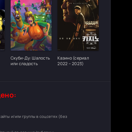
ter_urlcvh_poster_url]
[/xfgiven_cvh_poster_urlcvh_poster_url]
[/xfgiven_cvh_poster_urlcvh_poster_
Скуби-Ду: Шалость
Казино (сериал
или сладость
2022 – 2023)
ено:
 сайты и/или группы в соцсетях (без