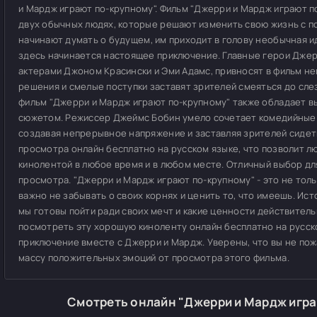
и Мардж играют по-крупному". Фильм "Джерри и Мардж играют п
двух обычных людях, которые решают изменить свою жизнь с п
начинают думать о будущем, им приходит в голову необычная и
здесь начинается настоящее приключение. Главные герои Дже
актерами Джоном Красински и Эми Адамс, привносят в фильм н
решения и смелые поступки заставят зрителей смеяться до сле
фильм "Джерри и Мардж играют по-крупному" также обладает в
сюжетом. Режиссер Джеймс Бобин умело сочетает комедийные
создавая непрерывное напряжение и заставляя зрителей сидеть
просмотра онлайн бесплатно на русском языке, что позволит л
кинолентой в любое время и в любом месте. Отличный выбор дл
просмотра. "Джерри и Мардж играют по-крупному" - это не тольк
важно не забывать о своих корнях и ценить то, что имеешь. Ист
мы готовы пойти ради своих мечт и какие ценности действител
посмотреть эту хорошую киноленту онлайн бесплатно на русск
приключение вместе с Джерри и Мардж. Уверены, что вы не по
массу положительных эмоций от просмотра этого фильма.
Смотреть онлайн "Джерри и Мардж игра