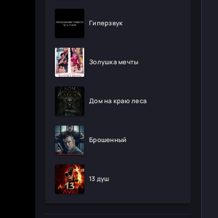
Гиперзвук
Золушка мечты
Дом на краю леса
Брошенный
13 душ