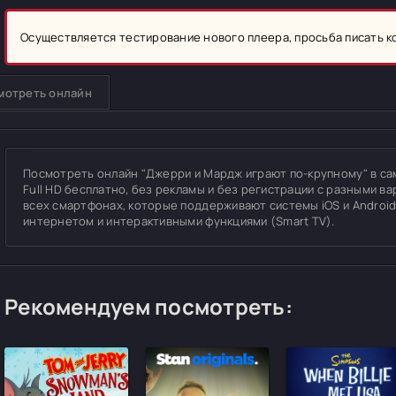
Осуществляется тестирование нового плеера, просьба писать 
мотреть онлайн
Посмотреть онлайн "Джерри и Мардж играют по-крупному" в сам
Full HD бесплатно, без рекламы и без регистрации с разными ва
всех смартфонах, которые поддерживают системы iOS и Android
интернетом и интерактивными функциями (Smart TV).
Рекомендуем посмотреть: