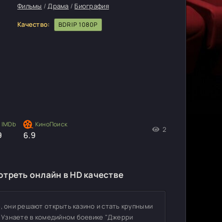
Фильмы
/
Драма
/
Биография
Качество:
BDRIP 1080P
2
9
6.9
треть онлайн в HD качестве
, они решают открыть казино и стать крупными
и? Узнаете в комедийном боевике "Джерри