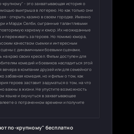
о-крупному" - это захватывающая история о
омощью выигрыша в лотерею. Но как только они
дея - открыть казино в своем городке. Именно
рри и Мардж Селби, сыгранные талантливыми
еповторимую харизму и юмор. Их неожиданные
з и переживать за героев. Но помимо юмора,
ысоким качеством съемки и интересным
 сцены с динамичными боевыми сценами,
 на краю своих кресел. Фильм доступен для
юбителям комедий и боевиков насладиться этой
я вечера в компании друзей или для семейного
о забавная комедия, но и фильм о том, как
ория героев заставит задуматься о том, на что
ьно важны в жизни. Не упустите возможность
ом языке и окунуться в захватывающее
жалеете о потраченном времени и получите
ют по-крупному" бесплатно