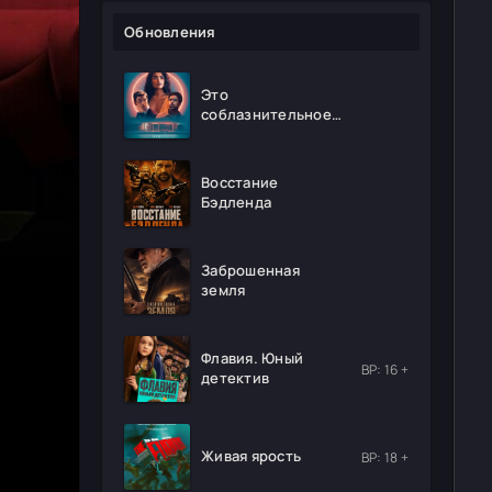
Обновления
Это
соблазнительное
безумие
Восстание
Бэдленда
Заброшенная
земля
Флавия. Юный
ВР: 16 +
детектив
Живая ярость
ВР: 18 +