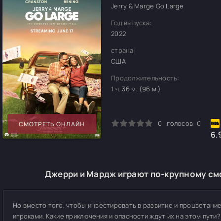
Jerry & Marge Go Large
Год выпуска:
2022
страна:
США
Продолжительность:
1 ч. 36 м. (96 м.)
0
1
2
3
4
5
0
голосов:
0
СМОТРЕТЬ ОНЛАЙН
6.
Джерри и Мардж играют по-крупному смо
Но вместо того, чтобы инвестировать в развитие и процветание
игроками. Какие приключения и опасности ждут их на этом пут