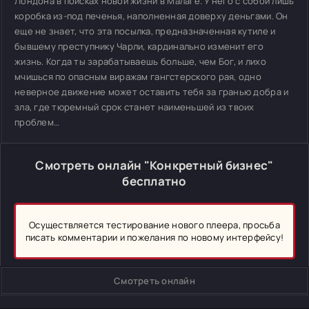
Лондона в поисках новой жизни в Малаге. У него с собой лишь
коробка из-под печенья, наполненная доверху деньгами. Он
еще не знает, что эта посылка, предназначенная кутиле и
бывшему преступнику Чарли, кардинально изменит его
жизнь. Когда ты зарабатываешь больше, чем Бог, и лихо
мчишься по опасным виражам гангстерского рая, одно
неверное движение может оставить тебя за гранью добра и
зла, где тюремный срок станет наименьшей из твоих
проблем…
Смотреть онлайн "Конкретный бизнес"
бесплатно
Осуществляется тестирование нового плеера, просьба
писать комментарии и пожелания по новому интерфейсу!
Смотреть онлайн