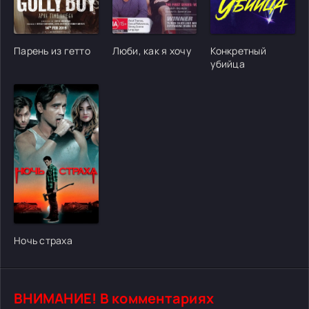
[/xfgiven_cvh_poster_urlcvh_poster_url]
[/xfgiven_cvh_poster_urlcvh_poster_url]
[/xfgiven_cvh_poster
Парень из гетто
Люби, как я хочу
Конкретный
убийца
[/xfgiven_cvh_poster_urlcvh_poster_url]
Ночь страха
ВНИМАНИЕ! В комментариях