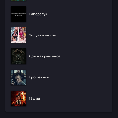
Гиперзвук
Золушка мечты
Дом на краю леса
Брошенный
13 душ