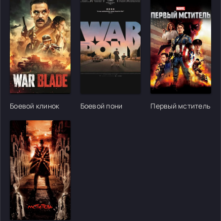
[/xfgiven_cvh_poster_urlcvh_poster_url]
[/xfgiven_cvh_poster_urlcvh_poster_url]
[/xfgiven_cvh_poster
Боевой клинок
Боевой пони
Первый мститель
[/xfgiven_cvh_poster_urlcvh_poster_url]