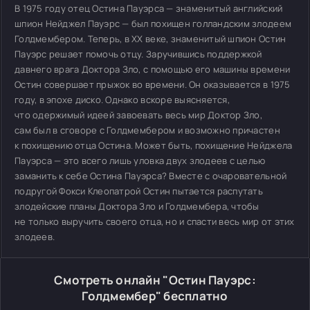
В 1975 году отец Остина Пауэрса — знаменитый английский
шпион Нейджел Пауэрс — был похищен голландским злодеем
Голдмембером. Теперь, в XX веке, знаменитый шпион Остин
Пауэрс решает помочь отцу. Заручившись поддержкой
давнего врага Доктора Зло, с помощью его машины времени
Остин совершает прыжок во времени. Он оказывается в 1975
году, в эпохе диско. Однако вскоре выясняется,
что одержимый идеей завоевать весь мир Доктор Зло,
сам был в сговоре с Голдмембером и возможно причастен
к похищению отца Остина. Может быть, похищение Нейджела
Пауэрса — это всего лишь уловка двух злодеев с целью
заманить к себе Остина Пауэрса? Вместе с очаровательной
подругой Фокси Клеопатрой Остин пытается распутать
злодейские планы Доктора Зло и Голдмембера, чтобы
не только выручить своего отца, но и спасти весь мир от этих
злодеев.
Смотреть онлайн "Остин Пауэрс:
Голдмембер" бесплатно