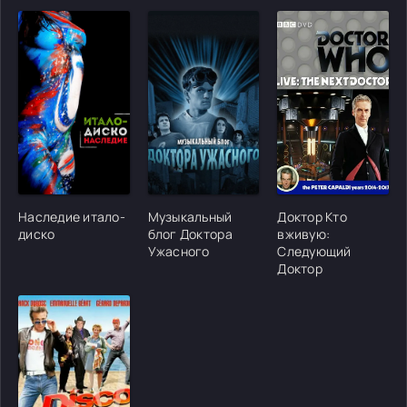
[/xfgiven_cvh_poster_urlcvh_poster_url]
[/xfgiven_cvh_poster_urlcvh_poster_url]
[/xfgiven_cvh_poster
Наследие итало-
Музыкальный
Доктор Кто
диско
блог Доктора
вживую:
Ужасного
Следующий
Доктор