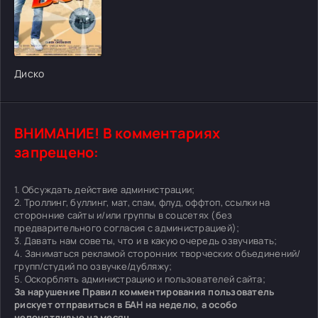
[/xfgiven_cvh_poster_urlcvh_poster_url]
Диско
ВНИМАНИЕ! В комментариях
запрещено:
1. Обсуждать действие администрации;
2. Троллинг, буллинг, мат, спам, флуд, оффтоп, ссылки на
сторонние сайты и/или группы в соцсетях (без
предварительного согласия с администрацией);
3. Давать нам советы, что и в какую очередь озвучивать;
4. Заниматься рекламой сторонних творческих объединений/
групп/студий по озвучке/дубляжу;
5. Оскорблять администрацию и пользователей сайта;
За нарушение Правил комментирования пользователь
рискует отправиться в БАН на неделю, а особо
непонятливые на месяц.