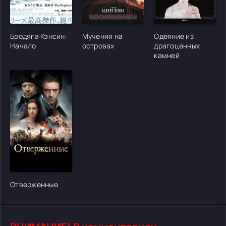
[/xfgiven_cvh_poster_urlcvh_poster_url]
[/xfgiven_cvh_poster_urlcvh_poster_url]
[/xfgiven_cvh_poster
Бродяга Кэнсин:
Мучения на
Одеяние из
Начало
островах
драгоценных
камней
[/xfgiven_cvh_poster_urlcvh_poster_url]
Отверженные