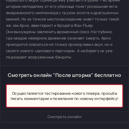
Карибского моря. Однажды ему улыбается удача — во время
шторма неподалеку от его убежища тонет роскошная яхта
американского миллионера с грузом золота и драгоценных
камней. Но их точное местонахождение знает только такой
же, как Арно, авантюрист и бродяга Жан-Пьер.
Они вынуждены заключить временный союз. На глубине,
где каждое неверное движение означает смерть, Арно
приходится опасаться не только прожорливых акул, но и
своего нового «делового партнера». А на берегу их уже
поджидают вооруженные бандиты.
Смотреть онлайн "После шторма" бесплатно
Осуществляется тестирование нового плеера, просьба
писать комментарии и пожелания по новому интерфейсу!
Смотреть онлайн