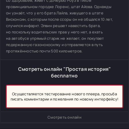
со здоровьем, живёт с дочерью Роуз в тихом
провинциальном городке Лоренс, штат Айова. Однажды
он узнаёт, что у его брата Лайла, живущего в штате
Висконсин, с которым после ссоры он не общался 10 лет,
случился инфаркт. Элвин решает навестить брата,
но поскольку водительских прав у него нет, а ехать
на автобусе упрямый старик не желает, он покупает
подержанную газонокосилку и отправляется в путь
протяжённостью почти 500 километров.
Смотреть онлайн "Простая история"
бесплатно
Осуществляется тестирование нового плеера, просьба
писать комментарии и пожелания по новому интерфейсу!
Смотреть онлайн