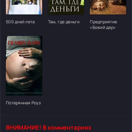
[/xfgiven_cvh_poster_urlcvh_poster_url]
[/xfgiven_cvh_poster_urlcvh_poster_url]
[/xfgiven_cvh_poster
500 дней лета
Там, где деньги
Предприятие
«Божий дар»
[/xfgiven_cvh_poster_urlcvh_poster_url]
Потерянная Роуз
ВНИМАНИЕ! В комментариях