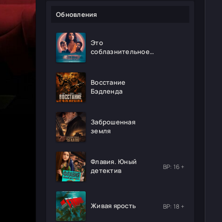
Обновления
Это
соблазнительное
безумие
Восстание
Бэдленда
Заброшенная
земля
Флавия. Юный
ВР: 16 +
детектив
Живая ярость
ВР: 18 +