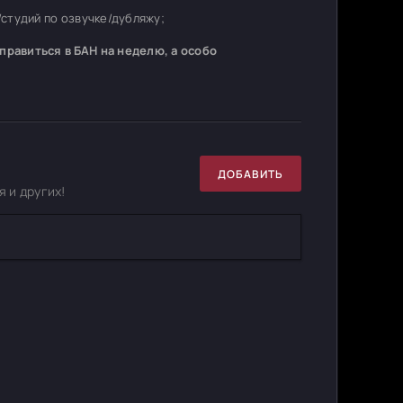
студий по озвучке/дубляжу;
равиться в БАН на неделю, а особо
ДОБАВИТЬ
 и других!