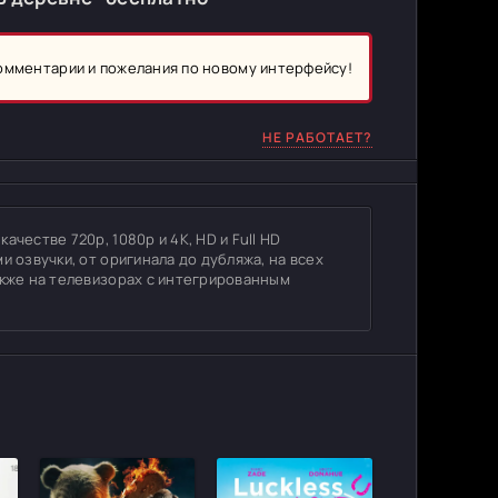
комментарии и пожелания по новому интерфейсу!
НЕ РАБОТАЕТ?
честве 720p, 1080p и 4K, HD и Full HD
и озвучки, от оригинала до дубляжа, на всех
акже на телевизорах с интегрированным