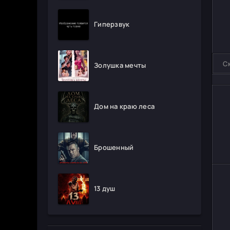
Гиперзвук
С
Золушка мечты
Дом на краю леса
Брошенный
13 душ