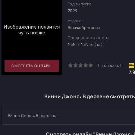
Год выпуска:
2023
страна:
Великобритания
Продолжительность:
NaN ч. NaN м. ( м.)
0
1
2
3
4
5
0
голосов:
0
СМОТРЕТЬ ОНЛАЙН
7.
Винни Джонс: В деревне смотреть
Винни Джонс: В деревне
Смотреть онлайн "Винни Джонс: 