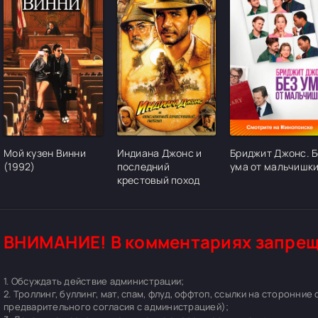
[/xfgiven_cvh_poster_urlcvh_poster_url]
[/xfgiven_cvh_poster_urlcvh_poster_url]
[/xfgiven_cvh_pos
Мой кузен Винни
Индиана Джонс и
Бриджит Джонс. Б
(1992)
последний
ума от мальчишк
крестовый поход
ВНИМАНИЕ! В комментариях запрещ
1. Обсуждать действие администрации;
2. Троллинг, буллинг, мат, спам, флуд, оффтоп, ссылки на сторонние
предварительного согласия с администрацией);