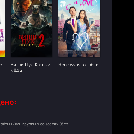
ter_urlcvh_poster_url]
[/xfgiven_cvh_poster_urlcvh_poster_url]
[/xfgiven_cvh_poster_urlcvh_poster_
ез
Винни-Пух: Кровь и
Невезучая в любви
и
мёд 2
ено:
 сайты и/или группы в соцсетях (без