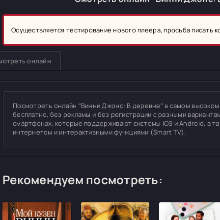
Осуществляется тестирование нового плеера, просьба писать 
мотреть онлайн
Посмотреть онлайн "Винни Джонс: В деревне" в самом высоком ка
бесплатно, без рекламы и без регистрации с разными вариантам
смартфонах, которые поддерживают системы iOS и Android, а т
интернетом и интерактивными функциями (Smart TV).
Рекомендуем посмотреть: