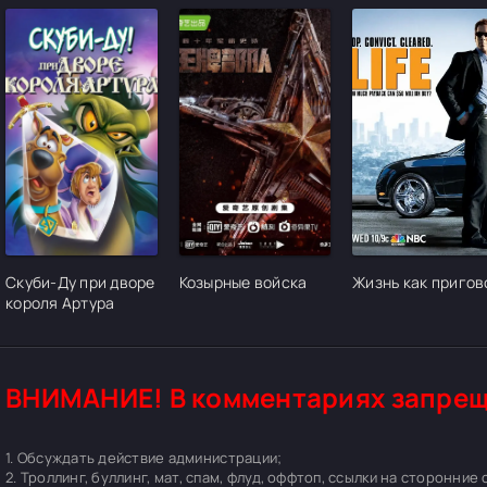
[/xfgiven_cvh_poster_urlcvh_poster_url]
[/xfgiven_cvh_poster_urlcvh_poster_url]
[/xfgiven_cvh_pos
Скуби-Ду при дворе
Козырные войска
Жизнь как пригов
короля Артура
ВНИМАНИЕ! В комментариях запрещ
1. Обсуждать действие администрации;
2. Троллинг, буллинг, мат, спам, флуд, оффтоп, ссылки на сторонние