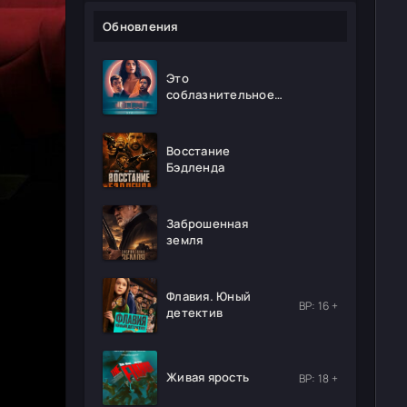
Обновления
Это
соблазнительное
безумие
Восстание
Бэдленда
Заброшенная
земля
Флавия. Юный
ВР: 16 +
детектив
Живая ярость
ВР: 18 +