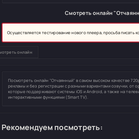
Смотреть онлайн "Отчаян
Осуществляется тестирование нового плеера, просьба писать 
мотреть онлайн
Посмотреть онлайн "Отчаянный" в самом высоком качестве 720p, 
рекламы и без регистрации с разными вариантами озвучки, от о
которые поддерживают системы iOS и Android, а также на теле
интерактивными функциями (Smart TV).
Рекомендуем посмотреть: