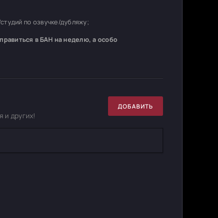
студий по озвучке/дубляжу;
равиться в БАН на неделю, а особо
ДОБАВИТЬ
 и других!