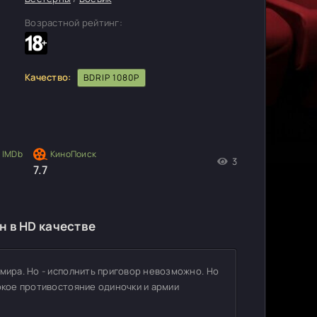
Возрастной рейтинг:
Качество:
BDRIP 1080P
3
7.7
 в HD качестве
мира. Но - исполнить приговор невозможно. Но
окое противостояние одиночки и армии