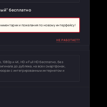
ный" бесплатно
комментарии и пожелания по новому интерфейсу!
НЕ РАБОТАЕТ?
1080p и 4K, HD и Full HD бесплатно, без
ригинала до дубляжа, на всех смартфонах,
визорах с интегрированным интернетом и