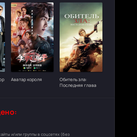
ter_urlcvh_poster_url]
[/xfgiven_cvh_poster_urlcvh_poster_url]
[/xfgiven_cvh_poster_urlcvh_poster_
ор
Аватар короля
Обитель зла:
Последняя глава
ено:
 сайты и/или группы в соцсетях (без