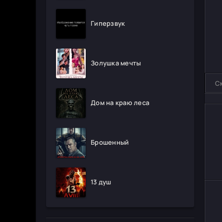
Гиперзвук
Золушка мечты
С
Дом на краю леса
Брошенный
13 душ