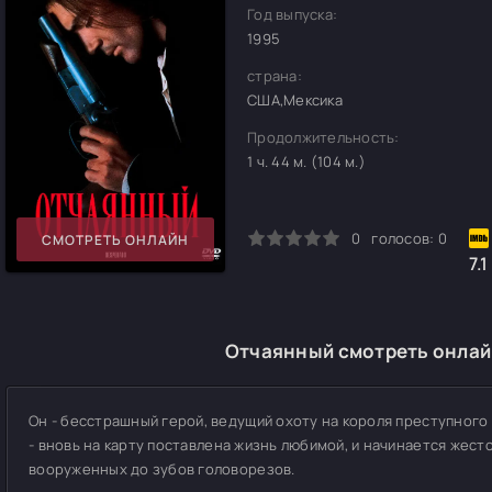
Год выпуска:
1995
страна:
США,Мексика
Продолжительность:
1 ч. 44 м. (104 м.)
0
1
2
3
4
5
0
голосов:
0
СМОТРЕТЬ ОНЛАЙН
7.1
Отчаянный смотреть онлайн
Он - бесстрашный герой, ведущий охоту на короля преступного 
- вновь на карту поставлена жизнь любимой, и начинается жест
вооруженных до зубов головорезов.