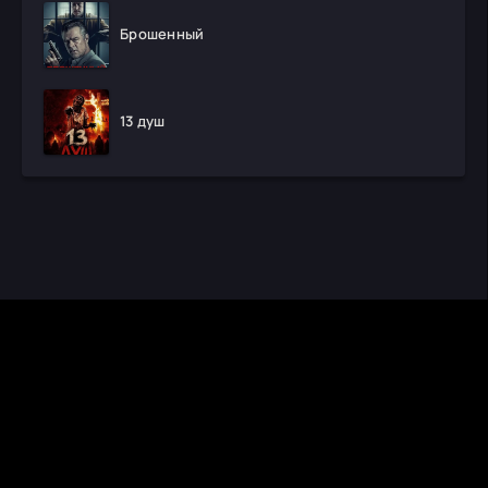
Брошенный
13 душ