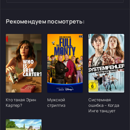
Рекомендуем посмотреть:
[/xfgiven_cvh_poster_urlcvh_poster_url]
[/xfgiven_cvh_poster_urlcvh_poster_url]
[/xfgiven_cvh_poster
Кто такая Эрин
Мужской
Системная
Картер?
стриптиз
ошибка – Когда
Инге танцует