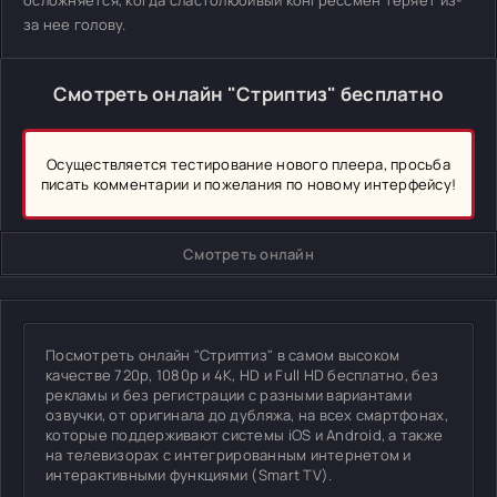
осложняется, когда сластолюбивый конгрессмен теряет из-
за нее голову.
Смотреть онлайн "Стриптиз" бесплатно
Осуществляется тестирование нового плеера, просьба
писать комментарии и пожелания по новому интерфейсу!
Смотреть онлайн
Посмотреть онлайн "Стриптиз" в самом высоком
качестве 720p, 1080p и 4K, HD и Full HD бесплатно, без
рекламы и без регистрации с разными вариантами
озвучки, от оригинала до дубляжа, на всех смартфонах,
которые поддерживают системы iOS и Android, а также
на телевизорах с интегрированным интернетом и
интерактивными функциями (Smart TV).