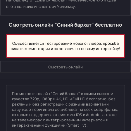
Неподалеку от дома он находит человеческое ухо и сдаёт
его в полицию инспектору Уильямсу.
Смотреть онлайн "Синий бархат" бесплатно
Осуществляется тестирование нового плеера, просьба
писать комментарии и пожелания по новому интерфейсу!
Смотреть онлайн
Посмотреть онлайн "Синий бархат" в самом высоком
качестве 720p, 1080p и 4K, HD и Full HD бесплатно, без
рекламы и без регистрации с разными вариантами
озвучки, от оригинала до дубляжа, на всех смартфонах,
которые поддерживают системы iOS и Android, а также
на телевизорах с интегрированным интернетом и
интерактивными функциями (Smart TV).