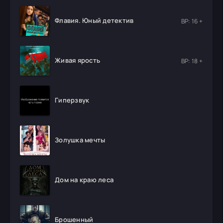
Флавия. Юный детектив
ВР: 16 +
Живая ярость
ВР: 18 +
Гиперзвук
Золушка мечты
Дом на краю леса
Брошенный