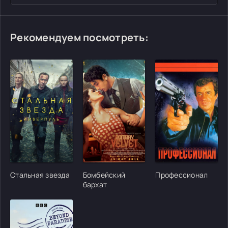
Рекомендуем посмотреть:
[/xfgiven_cvh_poster_urlcvh_poster_url]
[/xfgiven_cvh_poster_urlcvh_poster_url]
[/xfgiven_cvh_poster
Стальная звезда
Бомбейский
Профессионал
бархат