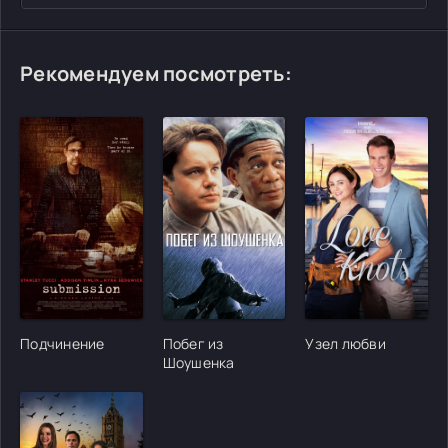
Рекомендуем посмотреть:
[/xfgiven_cvh_poster_urlcvh_poster_url]
[/xfgiven_cvh_poster_urlcvh_poster_url]
[/xfgiven_cvh_poster
Подчинение
Побег из
Узел любви
Шоушенка