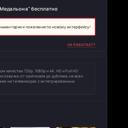
 Медальона" бесплатно
комментарии и пожелания по новому интерфейсу!
НЕ РАБОТАЕТ?
 качестве 720p, 1080p и 4K, HD и Full HD
и озвучки, от оригинала до дубляжа, на всех
акже на телевизорах с интегрированным