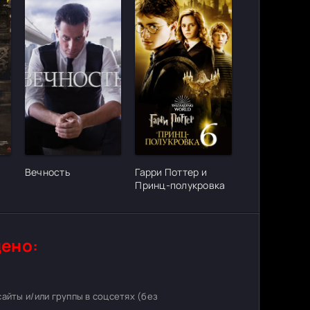
ter_urlcvh_poster_url]
[/xfgiven_cvh_poster_urlcvh_poster_url]
[/xfgiven_cvh_poster_urlcvh_poster_
Вечность
Гарри Поттер и
Принц-полукровка
ено:
 сайты и/или группы в соцсетях (без