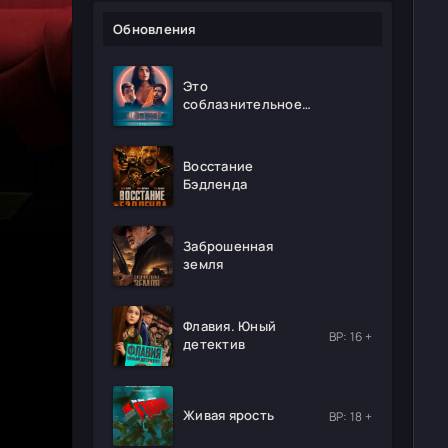
Обновления
Это
соблазнительное
безумие
Восстание
Бэдленда
Заброшенная
земля
Флавия. Юный
ВР: 16 +
детектив
Живая ярость
ВР: 18 +