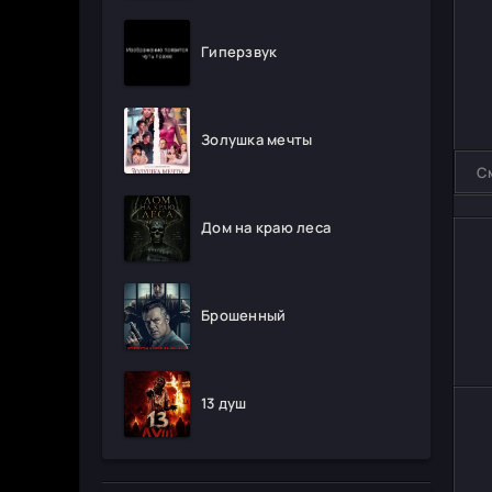
Гиперзвук
Золушка мечты
С
Дом на краю леса
Брошенный
13 душ