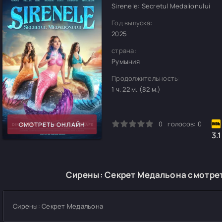
Sirenele: Secretul Medalionului
Год выпуска:
2025
страна:
Румыния
Продолжительность:
1 ч. 22 м. (82 м.)
0
1
2
3
4
5
0
голосов:
0
СМОТРЕТЬ ОНЛАЙН
3.1
Сирены: Секрет Медальона смотрет
Сирены: Секрет Медальона