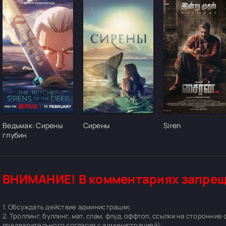
[/xfgiven_cvh_poster_urlcvh_poster_url]
[/xfgiven_cvh_poster_urlcvh_poster_url]
[/xfgiven_cvh_pos
Ведьмак: Сирены
Сирены
Siren
глубин
ВНИМАНИЕ! В комментариях запрещ
1. Обсуждать действие администрации;
2. Троллинг, буллинг, мат, спам, флуд, оффтоп, ссылки на сторонние
предварительного согласия с администрацией);