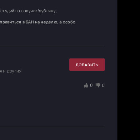
студий по озвучке/дубляжу;
равиться в БАН на неделю, а особо
ДОБАВИТЬ
 и других!
0
0