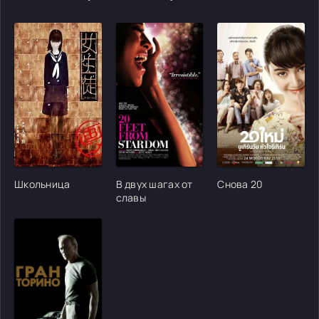
[/xfgiven_cvh_poster_urlcvh_poster_url]
[/xfgiven_cvh_poster_urlcvh_poster_url]
[/xfgiven_cvh_poster
Школьница
В двух шагах от
Снова 20
славы