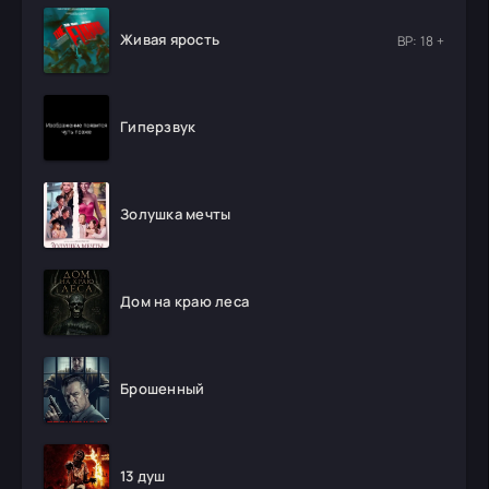
Живая ярость
ВР: 18 +
Гиперзвук
Золушка мечты
Дом на краю леса
Брошенный
13 душ