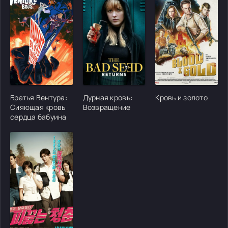
[/xfgiven_cvh_poster_urlcvh_poster_url]
[/xfgiven_cvh_poster_urlcvh_poster_url]
[/xfgiven_cvh_poster
Братья Вентура:
Дурная кровь:
Кровь и золото
Сияющая кровь
Возвращение
сердца бабуина