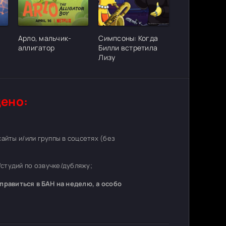
ter_urlcvh_poster_url]
[/xfgiven_cvh_poster_urlcvh_poster_url]
[/xfgiven_cvh_poster_urlcvh_poster_
Арло, мальчик-
Симпсоны: Когда
аллигатор
Билли встретила
Лизу
ено:
 сайты и/или группы в соцсетях (без
студий по озвучке/дубляжу;
равиться в БАН на неделю, а особо