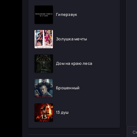
Гиперзвук
Золушка мечты
Дом на краю леса
Брошенный
13 душ
С