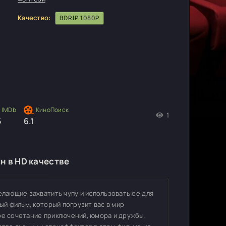
Качество:
BDRIP 1080P
1
5
6.1
н в HD качестве
елающие захватить чупу и использовать ее для
ый фильм, который погрузит вас в мир
ое сочетание приключений, юмора и дружбы,