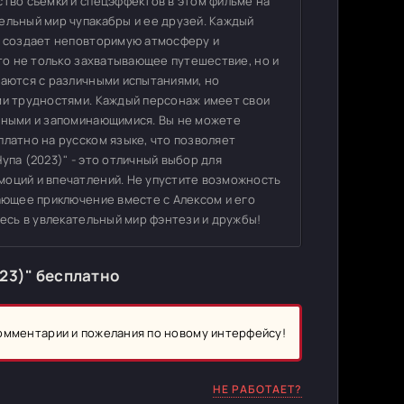
ство съемки и спецэффектов в этом фильме на
ельный мир чупакабры и ее друзей. Каждый
то создает неповторимую атмосферу и
это не только захватывающее путешествие, но и
ваются с различными испытаниями, но
ми трудностями. Каждый персонаж имеет свои
есными и запоминающимися. Вы не можете
платно на русском языке, что позволяет
упа (2023)" - это отличный выбор для
моций и впечатлений. Не упустите возможность
вающее приключение вместе с Алексом и его
тесь в увлекательный мир фэнтези и дружбы!
23)" бесплатно
комментарии и пожелания по новому интерфейсу!
НЕ РАБОТАЕТ?