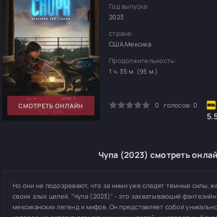
Год выпуска:
2023
страна:
США,Мексика
Продолжительность:
1 ч. 35 м. (95 м.)
0
1
2
3
4
5
0
голосов:
0
СМОТРЕТЬ ОНЛАЙН
5.
Чупа (2023) смотреть онлай
Но они не подозревают, что за ними уже следят темные силы, ж
своих злых целей. "Чупа (2023)" - это захватывающий фэнтезийн
мексиканских легенд и мифов. Он представляет собой уникальн