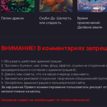
[/xfgiven_cvh_poster_urlcvh_poster_url]
[/xfgiven_cvh_poster_urlcvh_poster_url]
[/xfgiven_cvh_pos
Папин дракон
Скуби-Ду: Шалость
Время
или сладость
приключений:
Далёкие земли
ВНИМАНИЕ! В комментариях запрещ
1. Обсуждать действие администрации;
2. Троллинг, буллинг, мат, спам, флуд, оффтоп, ссылки на сторонние
предварительного согласия с администрацией);
3. Давать нам советы, что и в какую очередь озвучивать;
4. Заниматься рекламой сторонних творческих объединений/групп/
5. Оскорблять администрацию и пользователей сайта;
За нарушение Правил комментирования пользователь рискует отп
непонятливые на месяц.
Незнание правил не освобождает от ответственности!