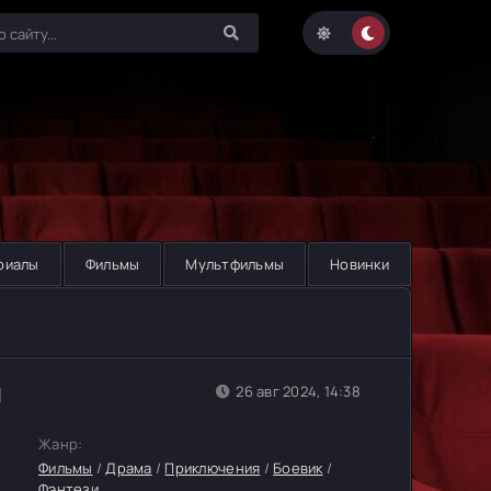
риалы
Фильмы
Мультфильмы
Новинки
н
26 авг 2024, 14:38
Жанр:
Фильмы
/
Драма
/
Приключения
/
Боевик
/
Фэнтези