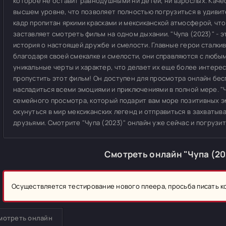
которое не оставит равнодушными ни детей, ни взрослых. Каче
высшем уровне, что позволяет полностью погрузиться в удивит
кадр пропитан яркими красками и мексиканской атмосферой, ч
заставляет смотреть фильм на одном дыхании. "Чупа (2023)" - 
история о настоящей дружбе и смелости. Главные герои сталки
благодаря своей смекалке и смелости, они справляются с любы
уникальные черты и характер, что делает их еще более интер
пропустить этот фильм! Он доступен для просмотра онлайн бес
насладиться всеми эмоциями и приключениями в полной мере. "Ч
семейного просмотра, который подарит вам море позитивных э
окунуться в мир мексиканских легенд и отправиться в захваты
друзьями. Смотрите "Чупа (2023)" онлайн уже сейчас и погрузи
Смотреть онлайн "Чупа (20
Осуществляется тестирование нового плеера, просьба писать 
мотреть онлайн