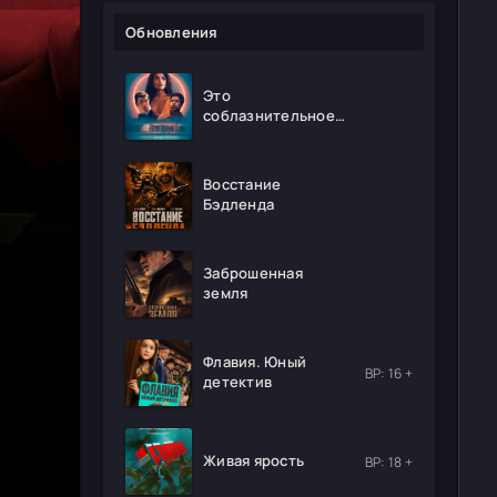
Обновления
Это
соблазнительное
безумие
Восстание
Бэдленда
Заброшенная
земля
Флавия. Юный
ВР: 16 +
детектив
Живая ярость
ВР: 18 +