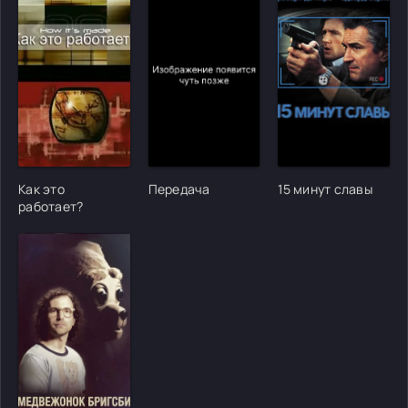
[/xfgiven_cvh_poster_urlcvh_poster_url]
[/xfgiven_cvh_poster_urlcvh_poster_url]
[/xfgiven_cvh_poster
Как это
Передача
15 минут славы
работает?