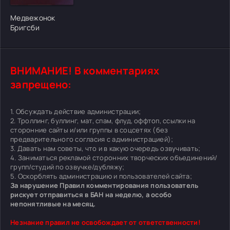
[/xfgiven_cvh_poster_urlcvh_poster_url]
Медвежонок
Бригсби
ВНИМАНИЕ! В комментариях
запрещено:
1. Обсуждать действие администрации;
2. Троллинг, буллинг, мат, спам, флуд, оффтоп, ссылки на
сторонние сайты и/или группы в соцсетях (без
предварительного согласия с администрацией);
3. Давать нам советы, что и в какую очередь озвучивать;
4. Заниматься рекламой сторонних творческих объединений/
групп/студий по озвучке/дубляжу;
5. Оскорблять администрацию и пользователей сайта;
За нарушение Правил комментирования пользователь
рискует отправиться в БАН на неделю, а особо
непонятливые на месяц.
Незнание правил не освобождает от ответственности!