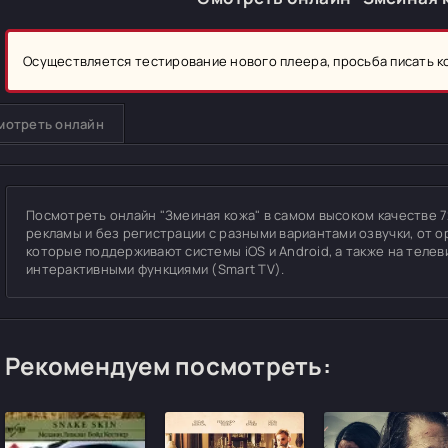
Осуществляется тестирование нового плеера, просьба писать 
мотреть онлайн
Посмотреть онлайн "Змеиная кожа" в самом высоком качестве 720
рекламы и без регистрации с разными вариантами озвучки, от о
которые поддерживают системы iOS и Android, а также на теле
интерактивными функциями (Smart TV).
Рекомендуем посмотреть: