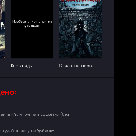
ter_urlcvh_poster_url]
[/xfgiven_cvh_poster_urlcvh_poster_url]
[/xfgiven_cvh_poster_urlcvh_poster_
Кожа воды
Оголённая кожа
ено:
 сайты и/или группы в соцсетях (без
студий по озвучке/дубляжу;