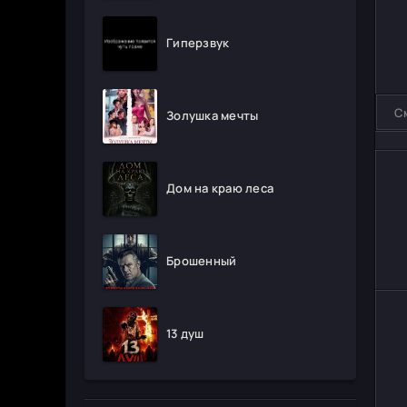
Гиперзвук
С
Золушка мечты
Дом на краю леса
Брошенный
13 душ