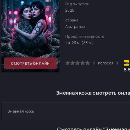
Год выпуска:
2025
страна:
Австралия
Продолжительность:
1 ч. 23 м. (83 м.)
0
1
2
3
4
5
0
голосов:
0
СМОТРЕТЬ ОНЛАЙН
5.
Змеиная кожа смотреть онла
Змеиная кожа
Смотреть онлайн "Змеиная 