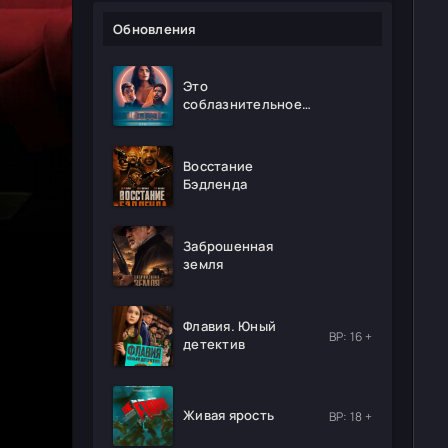
Обновления
Это
соблазнительное
безумие
Восстание
Бэдленда
Заброшенная
земля
Флавия. Юный
ВР: 16 +
детектив
Живая ярость
ВР: 18 +