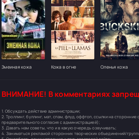
[/xfgiven_cvh_poster_urlcvh_poster_url]
[/xfgiven_cvh_poster_urlcvh_poster_url]
[/xfgiven_cvh_pos
Змеиная кожа
Кожа в огне
Оленья кожа
ВНИМАНИЕ! В комментариях запрещ
1. Обсуждать действие администрации;
2. Троллинг, буллинг, мат, спам, флуд, оффтоп, ссылки на сторонние
предварительного согласия с администрацией);
3. Давать нам советы, что и в какую очередь озвучивать;
4. Заниматься рекламой сторонних творческих объединений/групп/