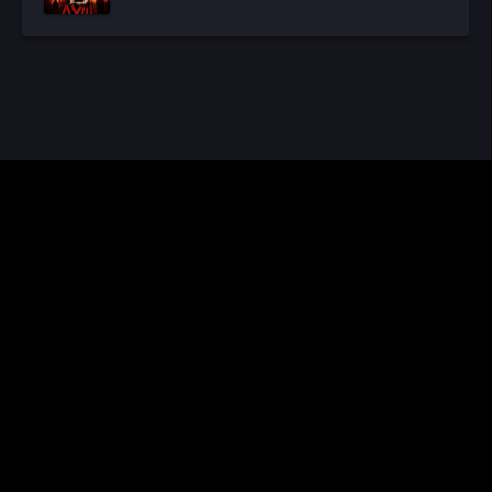
CINEMA RUS
КИНО И СЕРИАЛЫ
Видео получены из открытых источников, если вы обнаружите