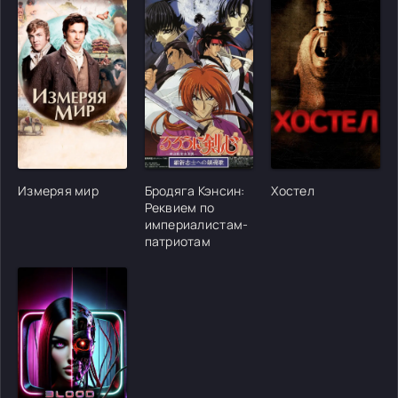
[/xfgiven_cvh_poster_urlcvh_poster_url]
[/xfgiven_cvh_poster_urlcvh_poster_url]
[/xfgiven_cvh_poster
Измеряя мир
Бродяга Кэнсин:
Хостел
Реквием по
империалистам-
патриотам