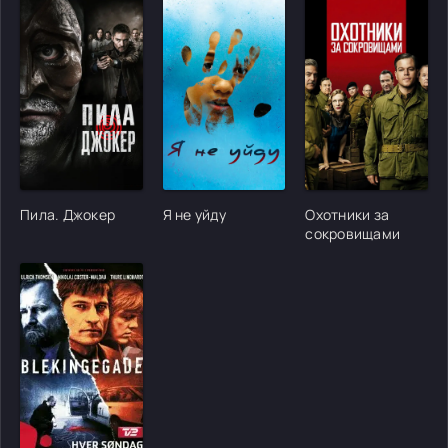
[/xfgiven_cvh_poster_urlcvh_poster_url]
[/xfgiven_cvh_poster_urlcvh_poster_url]
[/xfgiven_cvh_poster
Пила. Джокер
Я не уйду
Охотники за
сокровищами