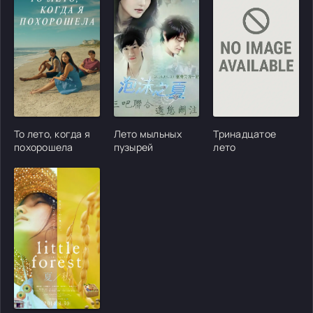
[/xfgiven_cvh_poster_urlcvh_poster_url]
[/xfgiven_cvh_poster_urlcvh_poster_url]
[/xfgiven_cvh_poster
То лето, когда я
Лето мыльных
Тринадцатое
похорошела
пузырей
лето
[/xfgiven_cvh_poster_urlcvh_poster_url]