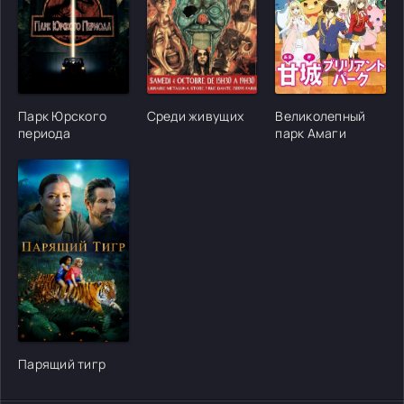
[/xfgiven_cvh_poster_urlcvh_poster_url]
[/xfgiven_cvh_poster_urlcvh_poster_url]
[/xfgiven_cvh_poster
Парк Юрского
Среди живущих
Великолепный
периода
парк Амаги
[/xfgiven_cvh_poster_urlcvh_poster_url]
Парящий тигр