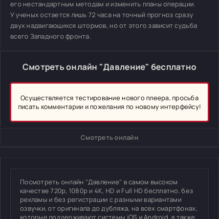
его нестандартным методам и изменить планы операции.
У ученых остается лишь 72 часа на точный прогноз сразу
двух надвигающихся штормов, но от этого зависит судьба
всего Западного фронта.
Смотреть онлайн "Давление" бесплатно
Осуществляется тестирование нового плеера, просьба
писать комментарии и пожелания по новому интерфейсу!
Смотреть онлайн
Посмотреть онлайн "Давление" в самом высоком
качестве 720p, 1080p и 4K, HD и Full HD бесплатно, без
рекламы и без регистрации с разными вариантами
озвучки, от оригинала до дубляжа, на всех смартфонах,
которые поддерживают системы iOS и Android, а также