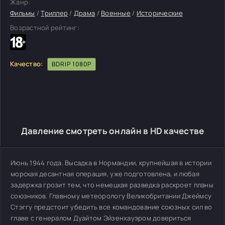
Жанр:
Фильмы
/
Триллер
/
Драма
/
Военные
/
Исторические
Возрастной рейтинг:
Качество:
BDRIP 1080P
Давление смотреть онлайн в HD качестве
Июнь 1944 года. Высадка в Нормандии, крупнейшая в истории
морская десантная операция, уже подготовлена, и любая
задержка грозит тем, что немецкая разведка раскроет планы
союзников. Главному метеорологу Великобритании Джеймсу
Стэггу предстоит убедить все командование союзных сил во
главе с генералом Дуайтом Эйзенхауэром довериться