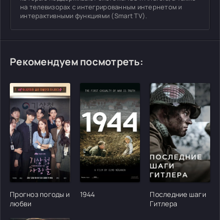
на телевизорах с интегрированным интернетом и
интерактивными функциями (Smart TV).
Рекомендуем посмотреть:
[/xfgiven_cvh_poster_urlcvh_poster_url]
[/xfgiven_cvh_poster_urlcvh_poster_url]
[/xfgiven_cvh_poster
Прогноз погоды и
1944
Последние шаги
любви
Гитлера