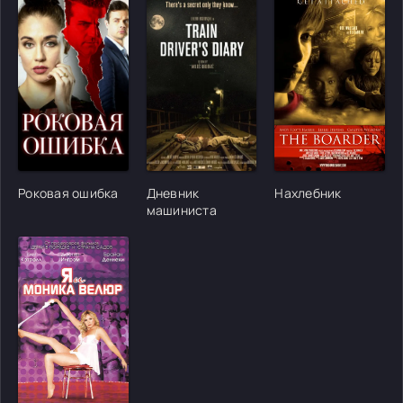
[/xfgiven_cvh_poster_urlcvh_poster_url]
[/xfgiven_cvh_poster_urlcvh_poster_url]
[/xfgiven_cvh_poster
Роковая ошибка
Дневник
Нахлебник
машиниста