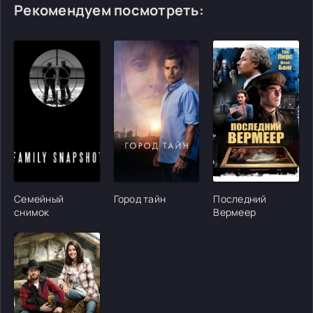
Рекомендуем посмотреть:
[/xfgiven_cvh_poster_urlcvh_poster_url]
[/xfgiven_cvh_poster_urlcvh_poster_url]
[/xfgiven_cvh_poster
Семейный
Город тайн
Последний
снимок
Вермеер