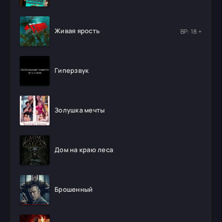
Живая ярость
ВР: 18 +
Гиперзвук
Золушка мечты
Дом на краю леса
Брошенный