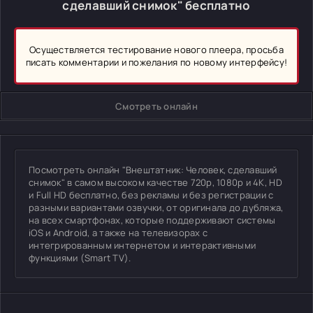
сделавший снимок" бесплатно
Осуществляется тестирование нового плеера, просьба
писать комментарии и пожелания по новому интерфейсу!
Смотреть онлайн
Посмотреть онлайн "Внештатник: Человек, сделавший
снимок" в самом высоком качестве 720p, 1080p и 4K, HD
и Full HD бесплатно, без рекламы и без регистрации с
разными вариантами озвучки, от оригинала до дубляжа,
на всех смартфонах, которые поддерживают системы
iOS и Android, а также на телевизорах с
интегрированным интернетом и интерактивными
функциями (Smart TV).