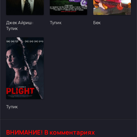
[/xfgiven_cvh_poster_urlcvh_poster_url]
[/xfgiven_cvh_poster_urlcvh_poster_url]
[/xfgiven_cvh_poster
Джек Айриш:
Тупик
Бек
Тупик
[/xfgiven_cvh_poster_urlcvh_poster_url]
Тупик
ВНИМАНИЕ! В комментариях