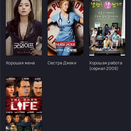
[/xfgiven_cvh_poster_urlcvh_poster_url]
[/xfgiven_cvh_poster_urlcvh_poster_url]
[/xfgiven_cvh_poster
Хорошая жена
Сестра Джеки
Хорошая работа
(сериал 2009)