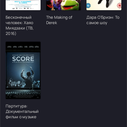
[/xfgiven_cvh_poster_urlcvh_poster_url]
[/xfgiven_cvh_poster_urlcvh_poster_url]
[/xfgiven_cvh_poster
Бесконечный
The Making of
Дара О’Бриэн: То
человек: Хаяо
Derek
самое шоу
Миядзаки (ТВ,
2016)
[/xfgiven_cvh_poster_urlcvh_poster_url]
Партитура:
Документальный
фильм о музыке