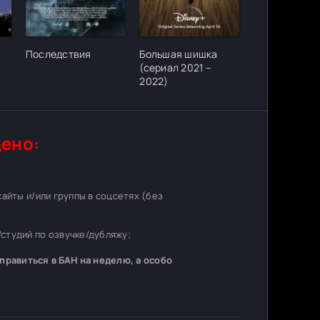
ter_urlcvh_poster_url]
[/xfgiven_cvh_poster_urlcvh_poster_url]
[/xfgiven_cvh_poster_urlcvh_poster_
Последствия
Большая шишка
(сериал 2021 –
2022)
ено:
 сайты и/или группы в соцсетях (без
студий по озвучке/дубляжу;
равиться в БАН на неделю, а особо