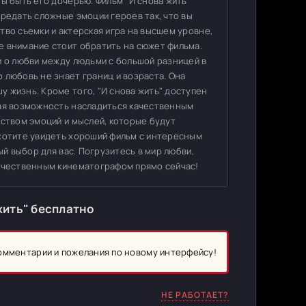
ы быть его дочерью. Фильм "И снова жить"
ередать сложные эмоции героев так, что вы
тво съемки и актерская игра на высшем уровне,
е внимание стоит обратить на сюжет фильма.
и о любви между людьми с большой разницей в
 любовь не знает границ и возраста. Она
 жизнь. Кроме того, "И снова жить" доступен
ная возможность насладиться качественным
еством эмоций и мыслей, которые будут
 хотите увидеть хороший фильм с интересным
ый выбор для вас. Погрузитесь в мир любви,
качественным кинематографом прямо сейчас!
жить" бесплатно
комментарии и пожелания по новому интерфейсу!
НЕ РАБОТАЕТ?