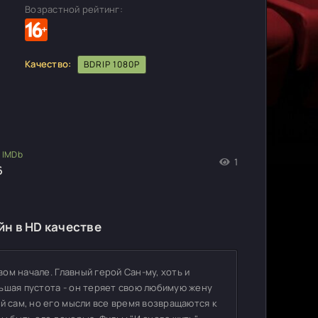
Возрастной рейтинг:
Качество:
BDRIP 1080P
1
6
йн в HD качестве
вом начале. Главный герой Сан-му, хоть и
ьшая пустота - он теряет свою любимую жену
й сам, но его мысли все время возвращаются к