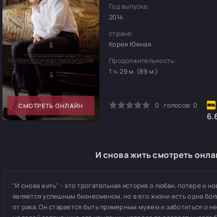
Год выпуска:
2014
страна:
Корея Южная
Продолжительность:
1 ч. 29 м. (89 м.)
0
1
2
3
4
5
0
голосов:
0
СМОТРЕТЬ ОНЛАЙН
6.
И снова жить смотреть онла
"И снова жить" - это трогательная история о любви, потере и но
является успешным бизнесменом, но в его жизни есть одна бол
от рака. Он старается быть примерным мужем и заботиться о не