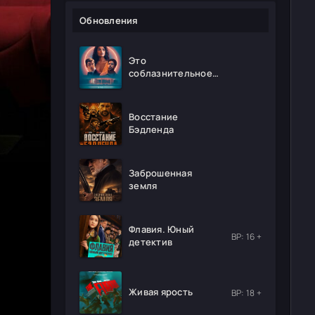
Обновления
Это
соблазнительное
безумие
Восстание
Бэдленда
Заброшенная
земля
Флавия. Юный
ВР: 16 +
детектив
Живая ярость
ВР: 18 +