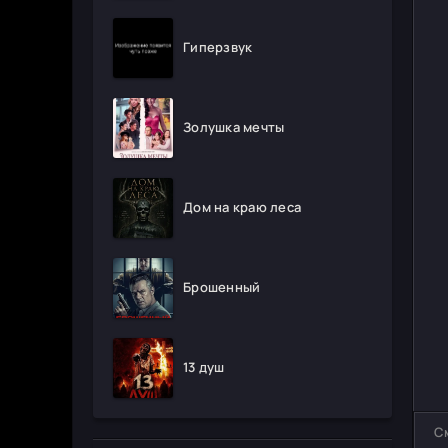
Гиперзвук
Золушка мечты
Дом на краю леса
Брошенный
13 душ
С