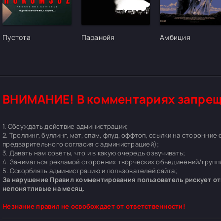
[/xfgiven_cvh_poster_urlcvh_poster_url]
[/xfgiven_cvh_poster_urlcvh_poster_url]
[/xfgiven_cvh_pos
Пустота
Паранойя
Амбиция
ВНИМАНИЕ! В комментариях запрещ
1. Обсуждать действие администрации;
2. Троллинг, буллинг, мат, спам, флуд, оффтоп, ссылки на сторонние
предварительного согласия с администрацией);
3. Давать нам советы, что и в какую очередь озвучивать;
4. Заниматься рекламой сторонних творческих объединений/групп/
5. Оскорблять администрацию и пользователей сайта;
За нарушение Правил комментирования пользователь рискует отп
непонятливые на месяц.
Незнание правил не освобождает от ответственности!