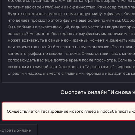
молодой сотруднице его компании, которая по возрасту могла б
поразит вас своей глубиной и искренностью. Режиссер сумел п
будете переживать вместе с ними каждую минуту фильма. Качес
что делает просмотр этого фильма еще более приятным. Особо
Он необычен и захватывающий, ведь как часто мы видим истори
возрасте? Но именно благодаря этому фильму мы понимаем, что
может возникнуть в самый неожиданный момент и изменить нашу
для просмотра онлайн бесплатно на русском языке. Это отлич
кинематографом, не выходя из дома. Фильм оставит вас с множ
сопровождать вас еще долгое время после просмотра. Если вы
сюжетом и отличной игрой актеров, то "И снова жить" - идеальн
страсти и надежды вместе с главными героями и насладитесь 
Смотреть онлайн "И снова 
Осуществляется тестирование нового плеера, просьба писать 
мотреть онлайн