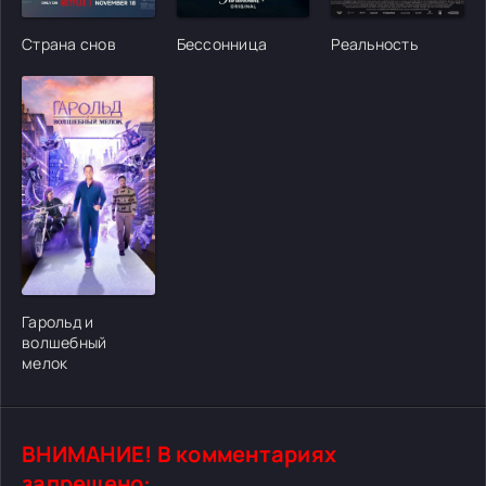
[/xfgiven_cvh_poster_urlcvh_poster_url]
[/xfgiven_cvh_poster_urlcvh_poster_url]
[/xfgiven_cvh_poster
Страна снов
Бессонница
Реальность
[/xfgiven_cvh_poster_urlcvh_poster_url]
Гарольд и
волшебный
мелок
ВНИМАНИЕ! В комментариях
запрещено: