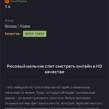
7.4
Жанр:
Фильмы
/
Драма
Качество:
BDRIP 1080P
Рисовый мальчик спит смотреть онлайн в HD
качестве
- это невероятно трогательная история о маленьком
мальчике по имени Лукас, который обладает уникальным
даром - он может рисовать свои сны. Фильм пронизан
тонкими нитями фантазии и мечты, которые переплетаются с
реальностью и заставляют зрителя задуматься о границах