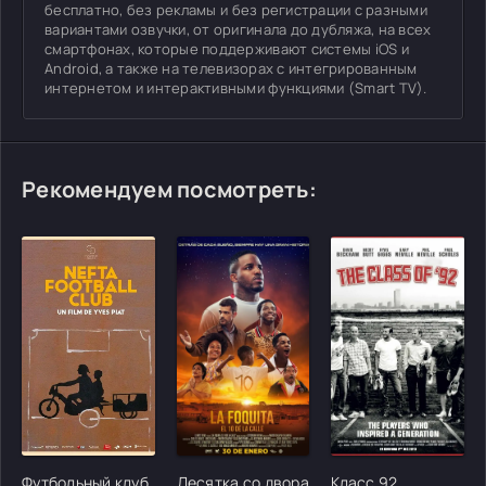
бесплатно, без рекламы и без регистрации с разными
вариантами озвучки, от оригинала до дубляжа, на всех
смартфонах, которые поддерживают системы iOS и
Android, а также на телевизорах с интегрированным
интернетом и интерактивными функциями (Smart TV).
Рекомендуем посмотреть:
[/xfgiven_cvh_poster_urlcvh_poster_url]
[/xfgiven_cvh_poster_urlcvh_poster_url]
[/xfgiven_cvh_poster
Футбольный клуб
Десятка со двора
Класс 92