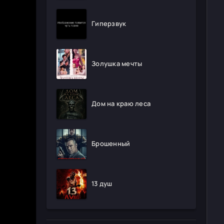
Гиперзвук
Золушка мечты
Дом на краю леса
Брошенный
13 душ