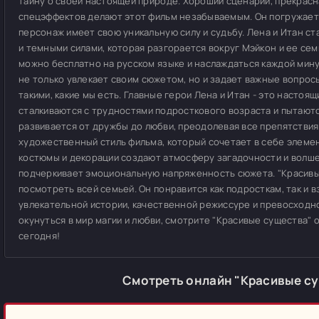
тайну о своей настоящей природе. Хороший сценарий, прекрасн
спецэффектов делают этот фильм незабываемым. Он погружает з
персонаж имеет свою уникальную силу и судьбу. Лена и Итан 
и темными силами, которая разгорается вокруг Мэйкон и ее се
можно бесплатно на русском языке и наслаждаться каждой мин
не только увлекает своим сюжетом, но и задает важные вопросы
такими, какие мы есть. Главные герои Лена и Итан - это настоя
сталкиваются с трудностями подросткового возраста и пытаютс
развивается от дружбы до любви, преодолевая все препятствия
художественный стиль фильма, который сочетает в себе элеме
костюмы и декорации создают атмосферу загадочности и волш
подчеркивает эмоциональную напряженность сюжета. "Красивые
посмотреть всей семьей. Он понравится как подросткам, так и 
увлекательной истории, качественной режиссуре и превосходно
окунуться в мир магии и любви, смотрите "Красивые существа" 
сегодня!
Смотреть онлайн "Красивые с