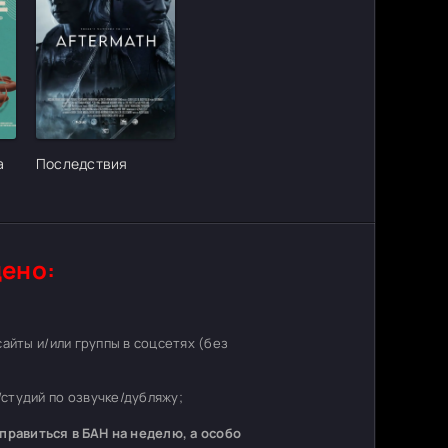
ter_urlcvh_poster_url]
[/xfgiven_cvh_poster_urlcvh_poster_url]
а
Последствия
ено:
 сайты и/или группы в соцсетях (без
студий по озвучке/дубляжу;
равиться в БАН на неделю, а особо