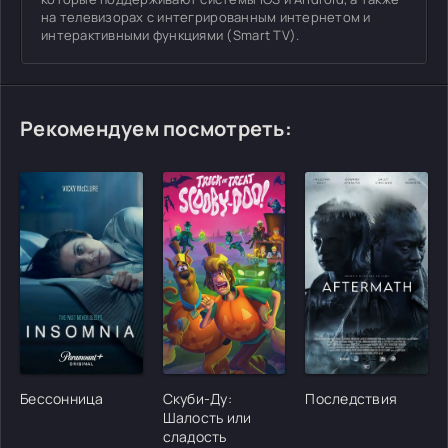
на телевизорах с интегрированным интернетом и
интерактивными функциями (Smart TV).
Рекомендуем посмотреть:
[/xfgiven_cvh_poster_urlcvh_poster_url]
[/xfgiven_cvh_poster_urlcvh_poster_url]
[/xfgiven_cvh_poster
Бессонница
Скуби-Ду:
Последствия
Шалость или
сладость