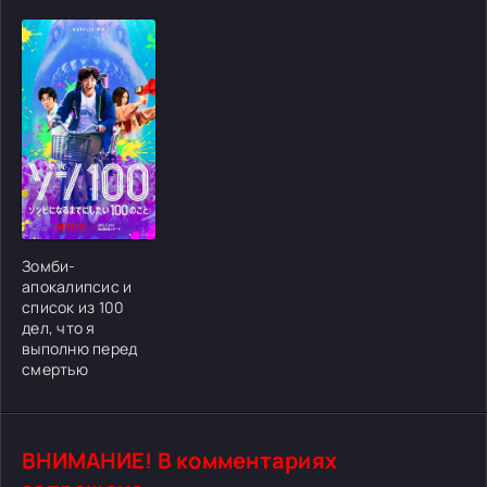
[/xfgiven_cvh_poster_urlcvh_poster_url]
Зомби-
апокалипсис и
список из 100
дел, что я
выполню перед
смертью
ВНИМАНИЕ! В комментариях