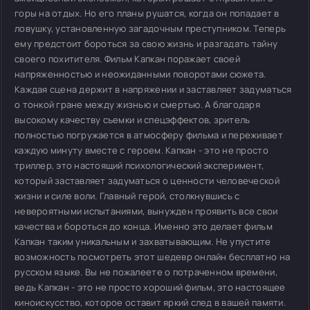
горы на отдых. Но его планы рушатся, когда он попадает в
ловушку, установленную загадочным преступником. Теперь
ему предстоит бороться за свою жизнь и разгадать тайну
своего похитителя. Фильм Капкан поражает своей
напряженностью и неожиданными поворотами сюжета.
Каждая сцена держит в напряжении и заставляет задуматься
о тонкой гране между жизнью и смертью. А благодаря
высокому качеству съемки и спецэффектов, зритель
полностью погружается в атмосферу фильма и переживает
каждую минуту вместе с героем. Капкан - это не просто
триллер, это настоящий психологический эксперимент,
который заставляет задуматься о ценности человеческой
жизни и силе воли. Главный герой, столкнувшись с
невероятными испытаниями, вынужден проявить все свои
качества и бороться до конца. Именно это делает фильм
Капкан таким уникальным и захватывающим. Не упустите
возможность посмотреть этот шедевр онлайн бесплатно на
русском языке. Вы не пожалеете о потраченном времени,
ведь Капкан - это не просто хороший фильм, это настоящее
киноискусство, которое оставит яркий след в вашей памяти.