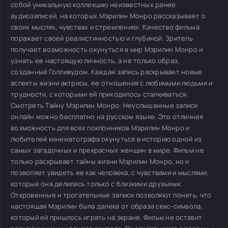
собой уникальную коллекцию неизвестных ранее
аудиозаписей, на которых Мэрилин Монро рассказывает о
своих мыслях, чувствах и стремлениях. Качество фильма
поражает своей реалистичностью и глубиной. Зритель
получает возможность окунуться в мир Мэрилин Монро и
узнать ее настоящую личность, а не только образ,
созданный Голливудом. Каждая запись раскрывает новые
аспекты жизни актрисы, ее отношения с любимыми людьми и
трудности, с которыми ей приходилось сталкиваться.
Смотреть Тайну Мэрилин Монро: Неуслышанные записи
онлайн можно бесплатно на русском языке. Это отличная
возможность для всех поклонников Мэрилин Монро и
любителей кинематографа окунуться в историю одной из
самых загадочных и прекрасных женщин в мире. Фильм не
только раскрывает тайны жизни Мэрилин Монро, но и
позволяет увидеть ее как человека, с чувствами и мыслями,
которые она делилась только с близкими друзьями.
Откровенные и трогательные записи позволяют понять, что
настоящая Мэрилин была далека от образа секс-символа,
который ей пришлось играть на экране. Фильм не оставит