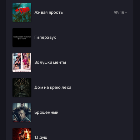
Живая ярость
ВР: 18 +
Гиперзвук
Золушка мечты
Дом на краю леса
Брошенный
13 душ