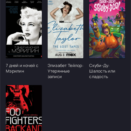
[/xfgiven_cvh_poster_urlcvh_poster_url]
[/xfgiven_cvh_poster_urlcvh_poster_url]
[/xfgiven_cvh_poster
7 дней и ночей с
Элизабет Тейлор:
Скуби-Ду:
Мэрилин
Утерянные
Шалость или
записи
сладость