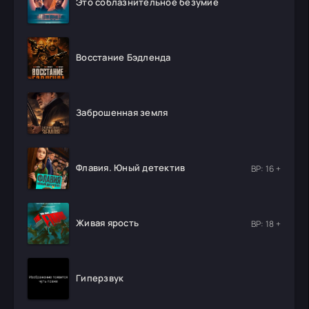
Это соблазнительное безумие
Восстание Бэдленда
Заброшенная земля
Флавия. Юный детектив
ВР: 16 +
Живая ярость
ВР: 18 +
Гиперзвук