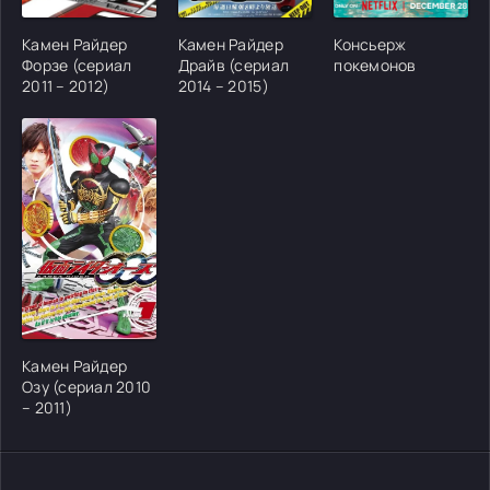
[/xfgiven_cvh_poster_urlcvh_poster_url]
[/xfgiven_cvh_poster_urlcvh_poster_url]
[/xfgiven_cvh_poster
Камен Райдер
Камен Райдер
Консьерж
Форзе (сериал
Драйв (сериал
покемонов
2011 – 2012)
2014 – 2015)
[/xfgiven_cvh_poster_urlcvh_poster_url]
Камен Райдер
Озу (сериал 2010
– 2011)