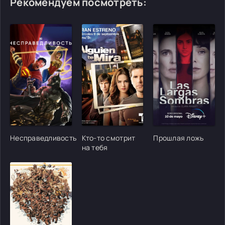
Рекомендуем посмотреть:
[/xfgiven_cvh_poster_urlcvh_poster_url]
[/xfgiven_cvh_poster_urlcvh_poster_url]
[/xfgiven_cvh_poster
Несправедливость
Кто-то смотрит
Прошлая ложь
на тебя