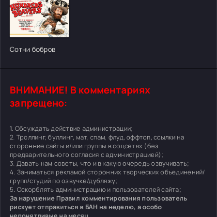
[/xfgiven_cvh_poster_urlcvh_poster_url]
Сотни бобров
ВНИМАНИЕ! В комментариях
запрещено:
1. Обсуждать действие администрации;
2. Троллинг, буллинг, мат, спам, флуд, оффтоп, ссылки на
сторонние сайты и/или группы в соцсетях (без
предварительного согласия с администрацией);
3. Давать нам советы, что и в какую очередь озвучивать;
4. Заниматься рекламой сторонних творческих объединений/
групп/студий по озвучке/дубляжу;
5. Оскорблять администрацию и пользователей сайта;
За нарушение Правил комментирования пользователь
рискует отправиться в БАН на неделю, а особо
непонятливые на месяц.