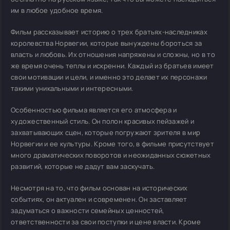
им в любое удобное время.
Фильм рассказывает историю о трех братьях-наследниках
королевства Норвегии, которые вынуждены бороться за
власть и любовь. Их отношения напряжены и сложны, но в то
же время очень теплы и искренни. Каждый из братьев имеет
свои мотивации и цели, и именно это делает их персонажи
такими уникальными и интересными.
Особенностью фильма является его атмосфера и
художественный стиль. Он полон красивых пейзажей и
захватывающих сцен, которые погружают зрителя в мир
Норвегии и ее культуры. Кроме того, в фильме присутствует
много драматических поворотов и неожиданных сюжетных
развитий, которые не дадут вам заскучать.
Несмотря на то, что фильм основан на исторических
событиях, он актуален и современен. Он заставляет
задуматься о важности семейных ценностей,
ответственности за свои поступки и цене власти. Кроме