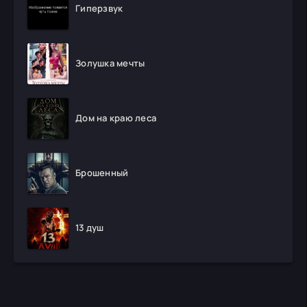
Гиперзвук
Золушка мечты
Дом на краю леса
Брошенный
13 душ