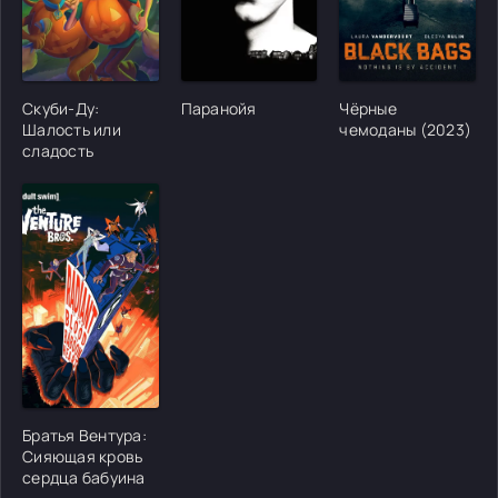
[/xfgiven_cvh_poster_urlcvh_poster_url]
[/xfgiven_cvh_poster_urlcvh_poster_url]
[/xfgiven_cvh_poster
Скуби-Ду:
Паранойя
Чёрные
Шалость или
чемоданы (2023)
сладость
[/xfgiven_cvh_poster_urlcvh_poster_url]
Братья Вентура:
Сияющая кровь
сердца бабуина