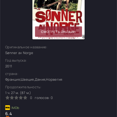
СМОТРЕТЬ ОНЛАЙН
Оригинальное название:
Sønner av Norge
Год выпуска:
2011
страна:
Франция,Швеция,Дания,Норвегия
Продолжительность:
1 ч. 27 м. (87 м.)
0
голосов:
0
6.4