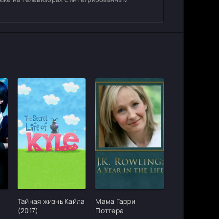
ter_urlcvh_poster_url]
[/xfgiven_cvh_poster_urlcvh_poster_url]
[/xfgiven_cvh_poster_urlcvh_poster_
Тайная жизнь Кайла
Мама Гарри
(2017)
Поттера