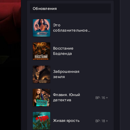
Обновления
Это
соблазнительное
безумие
Восстание
Бэдленда
Заброшенная
земля
Флавия. Юный
ВР: 16 +
детектив
Живая ярость
ВР: 18 +