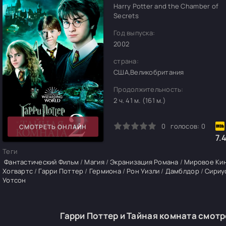
Harry Potter and the Chamber of
Secrets
Год выпуска:
2002
страна:
США,Великобритания
Продолжительность:
2 ч. 41 м. (161 м.)
0
1
2
3
4
5
0
голосов:
0
СМОТРЕТЬ ОНЛАЙН
7.
Теги
Фантастический Фильм
/
Магия
/
Экранизация Романа
/
Мировое Ки
Хогвартс
/
Гарри Поттер
/
Гермиона
/
Рон Уизли
/
Дамблдор
/
Сириу
Уотсон
Гарри Поттер и Тайная комната смотр