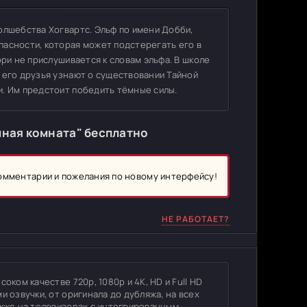
олшебства Хогвартс. Эльф по имени Добби,
пасности, которая может подстерегать его в
рри не прислушивается к словам эльфа. В школе
 его друзья узнают о существовании Тайной
и. Им предстоит победить тёмные силы.
йная комната" бесплатно
комментарии и пожелания по новому интерфейсу!
НЕ РАБОТАЕТ?
оком качестве 720p, 1080p и 4K, HD и Full HD
и озвучки, от оригинала до дубляжа, на всех
акже на телевизорах с интегрированным