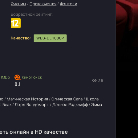
Фильмы
/
Приключения
/
Фэнтези
Возрастной рейтинг:
Качество:
WEB-DL 1080P
36
4
8.1
но
/
Магическая История
/
Эпическая Сага
/
Школа
с Блэк
/
Лорд Волдеморт
/
Дэниел Рэдклифф
/
Эмма
еть онлайн в HD качестве