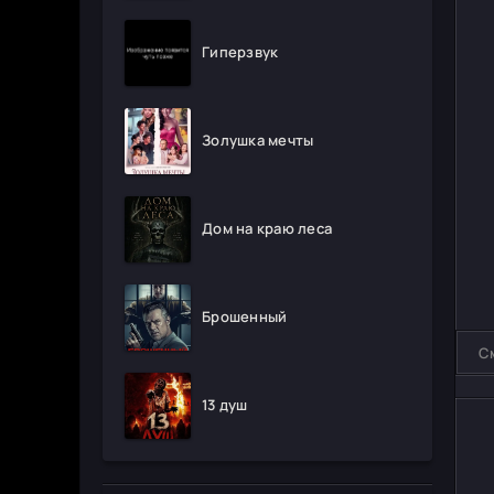
Гиперзвук
Золушка мечты
Дом на краю леса
Брошенный
С
13 душ