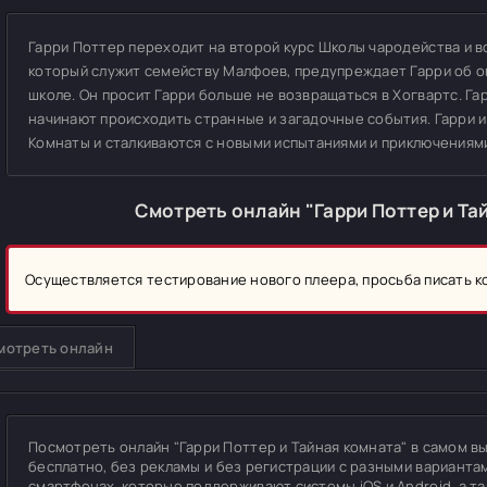
Гарри Поттер переходит на второй курс Школы чародейства и в
который служит семейству Малфоев, предупреждает Гарри об о
школе. Он просит Гарри больше не возвращаться в Хогвартс. Га
начинают происходить странные и загадочные события. Гарри и
Комнаты и сталкиваются с новыми испытаниями и приключениям
Смотреть онлайн "Гарри Поттер и Та
Осуществляется тестирование нового плеера, просьба писать 
мотреть онлайн
Посмотреть онлайн "Гарри Поттер и Тайная комната" в самом выс
бесплатно, без рекламы и без регистрации с разными вариантам
смартфонах, которые поддерживают системы iOS и Android, а т