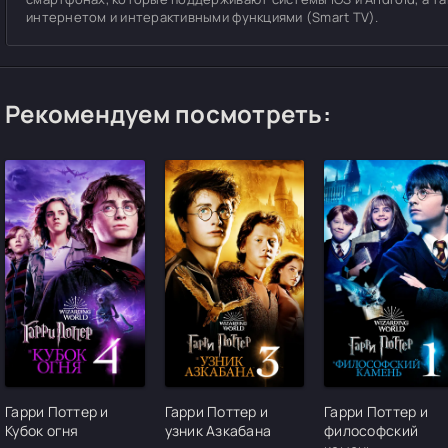
интернетом и интерактивными функциями (Smart TV).
Рекомендуем посмотреть:
[/xfgiven_cvh_poster_urlcvh_poster_url]
[/xfgiven_cvh_poster_urlcvh_poster_url]
[/xfgiven_cvh_pos
Гарри Поттер и
Гарри Поттер и
Гарри Поттер и
Кубок огня
узник Азкабана
философский