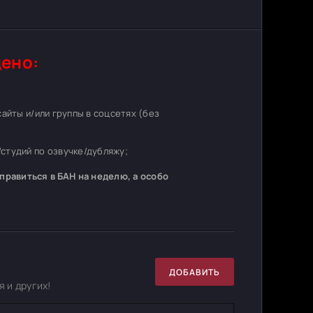
ено:
 сайты и/или группы в соцсетях (без
студий по озвучке/дубляжу;
равиться в БАН на неделю, а особо
ДОБАВИТЬ
 и других!