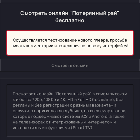
Смотреть онлайн "Потерянный рай"
бесплатно
Осуществляется тестирование нового плеера, просьба
писать комментарии и пожелания по новому интерфейсу!
Смотреть онлайн
Посмотреть онлайн "Потерянный рай" в самом высоком
качестве 720p, 1080p и 4K, HD и Full HD бесплатно, без
рекламы и без регистрации с разными вариантами
озвучки, от оригинала до дубляжа, на всех смартфонах,
которые поддерживают системы iOS и Android, а также
на телевизорах с интегрированным интернетом и
интерактивными функциями (Smart TV).