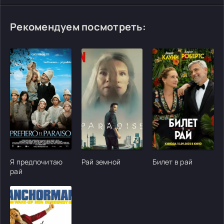
Рекомендуем посмотреть:
[/xfgiven_cvh_poster_urlcvh_poster_url]
[/xfgiven_cvh_poster_urlcvh_poster_url]
[/xfgiven_cvh_poster
Я предпочитаю
Рай земной
Билет в рай
рай