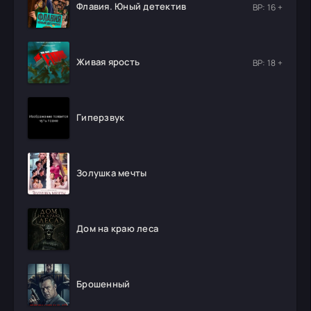
Флавия. Юный детектив
ВР: 16 +
Живая ярость
ВР: 18 +
Гиперзвук
Золушка мечты
Дом на краю леса
Брошенный