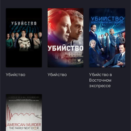
[/xfgiven_cvh_poster_urlcvh_poster_url]
[/xfgiven_cvh_poster_urlcvh_poster_url]
[/xfgiven_cvh_poster
Убийство
Убийство
Убийство в
Восточном
экспрессе