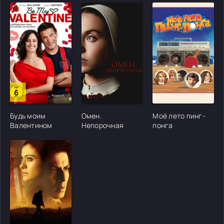
[/xfgiven_cvh_poster_urlcvh_poster_url]
[/xfgiven_cvh_poster_urlcvh_poster_url]
[/xfgiven_cvh_poster
Будь моим
Омен.
Моё лето пинг-
Валентином
Непорочная
понга