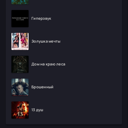
Гиперзвук
Золушка мечты
Дом на краю леса
Брошенный
13 душ