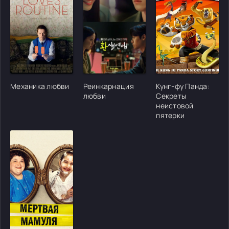
[/xfgiven_cvh_poster_urlcvh_poster_url]
[/xfgiven_cvh_poster_urlcvh_poster_url]
[/xfgiven_cvh_poster
Механика любви
Реинкарнация
Кунг-фу Панда:
любви
Секреты
неистовой
пятерки
[/xfgiven_cvh_poster_urlcvh_poster_url]