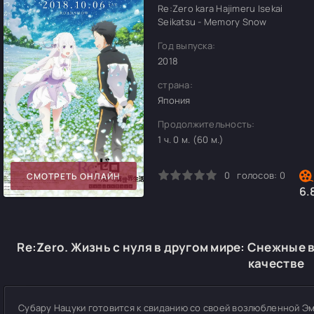
Re:Zero kara Hajimeru Isekai
Seikatsu - Memory Snow
Год выпуска:
2018
страна:
Япония
Продолжительность:
1 ч. 0 м. (60 м.)
0
1
2
3
4
5
0
голосов:
0
СМОТРЕТЬ ОНЛАЙН
6.
Re:Zero. Жизнь с нуля в другом мире: Снежные
качестве
Субару Нацуки готовится к свиданию со своей возлюбленной Э