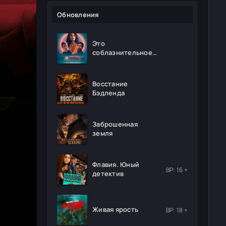
Обновления
Это
соблазнительное
безумие
Восстание
Бэдленда
Заброшенная
земля
Флавия. Юный
ВР: 16 +
детектив
Живая ярость
ВР: 18 +