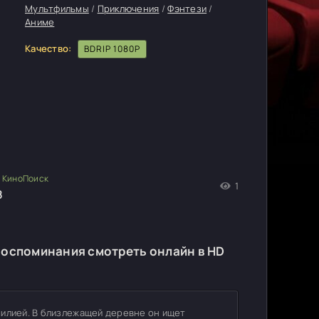
Мультфильмы
/
Приключения
/
Фэнтези
/
Аниме
Качество:
BDRIP 1080P
1
8
 воспоминания смотреть онлайн в HD
милией. В близлежащей деревне он ищет