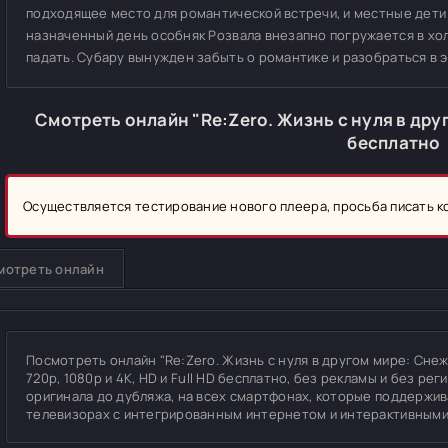
подходящее место для романтической встречи, и местные дети 
назначенный день особняк Розвала внезапно погружается в хо
падать. Субару вынужден забыть о романтике и разобраться в э
Смотреть онлайн "Re:Zero. Жизнь с нуля в др
бесплатно
Осуществляется тестирование нового плеера, просьба писать 
мотреть онлайн
Посмотреть онлайн "Re:Zero. Жизнь с нуля в другом мире: Сне
720p, 1080p и 4K, HD и Full HD бесплатно, без рекламы и без ре
оригинала до дубляжа, на всех смартфонах, которые поддержива
телевизорах с интегрированным интернетом и интерактивными 