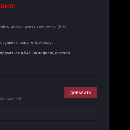
ено:
 сайты и/или группы в соцсетях (без
студий по озвучке/дубляжу;
равиться в БАН на неделю, а особо
ДОБАВИТЬ
 и других!