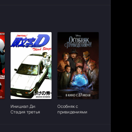
ter_urlcvh_poster_url]
[/xfgiven_cvh_poster_urlcvh_poster_url]
[/xfgiven_cvh_poster_urlcvh_poster_
Инициал Ди:
Особняк с
Стадия третья
привидениями