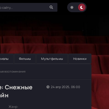
риалы
Фильмы
Мультфильмы
Новинки
жные воспоминания
ре: Снежные
24 апр 2025, 06:00
айн
Жанр: