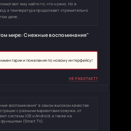
помогают ему найти то, что нужно. Но в
лод, а температура продолжает стремительно
том деле.
угом мире: Снежные воспоминания"
комментарии и пожелания по новому интерфейсу!
НЕ РАБОТАЕТ?
жные воспоминания" в самом высоком качестве
гистрации с разными вариантами озвучки, от
ют системы iOS и Android, а также на
функциями (Smart TV).