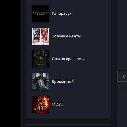
Гиперзвук
Золушка мечты
Дом на краю леса
С
Брошенный
13 душ