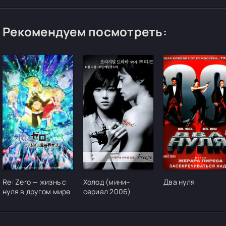
Рекомендуем посмотреть:
[/xfgiven_cvh_poster_urlcvh_poster_url]
[/xfgiven_cvh_poster_urlcvh_poster_url]
[/xfgiven_cvh_pos
Re: Zero — жизнь с
Холод (мини–
Два нуля
нуля в другом мире
сериал 2006)