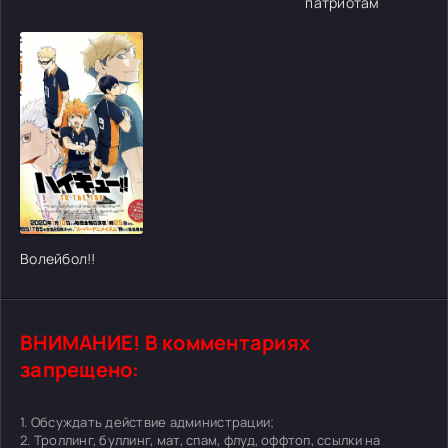
патриотам
[/xfgiven_cvh_poster_urlcvh_poster_url]
Волейбол!!
ВНИМАНИЕ! В комментариях
запрещено:
1. Обсуждать действие администрации;
2. Троллинг, буллинг, мат, спам, флуд, оффтоп, ссылки на