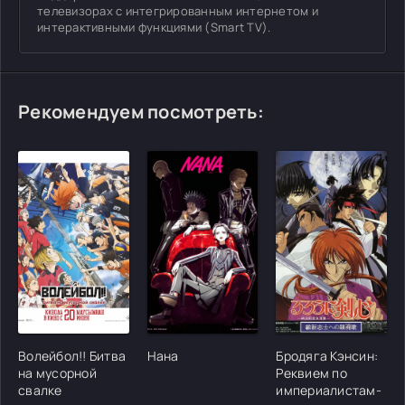
телевизорах с интегрированным интернетом и
интерактивными функциями (Smart TV).
Рекомендуем посмотреть:
[/xfgiven_cvh_poster_urlcvh_poster_url]
[/xfgiven_cvh_poster_urlcvh_poster_url]
[/xfgiven_cvh_poster
Волейбол!! Битва
Нана
Бродяга Кэнсин:
на мусорной
Реквием по
свалке
империалистам-