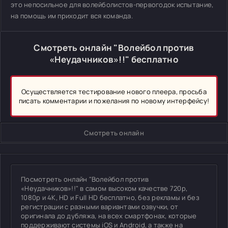
это непосильное для волейболистов-первогодок испытание,
на помощь им приходит вся команда.
Смотреть онлайн "Волейбол против
«Неудачников»!!" бесплатно
Осуществляется тестирование нового плеера, просьба
писать комментарии и пожелания по новому интерфейсу!
Смотреть онлайн
Посмотреть онлайн "Волейбол против
«Неудачников»!!" в самом высоком качестве 720p,
1080p и 4K, HD и Full HD бесплатно, без рекламы и без
регистрации с разными вариантами озвучки, от
оригинала до дубляжа, на всех смартфонах, которые
поддерживают системы iOS и Android, а также на