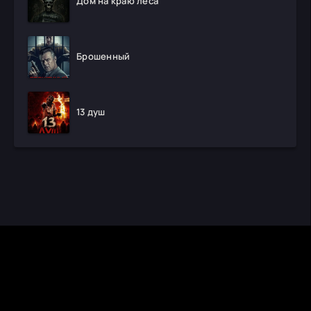
Дом на краю леса
Брошенный
13 душ