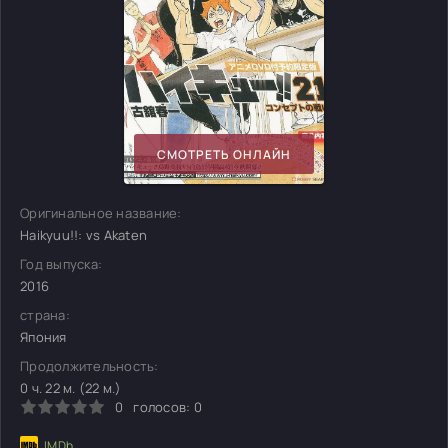
СМОТРЕТЬ ОНЛАЙН
Оригинальное название:
Haikyuu!!: vs Akaten
Год выпуска:
2016
страна:
Япония
Продолжительность:
0 ч. 22 м. (22 м.)
0
голосов:
0