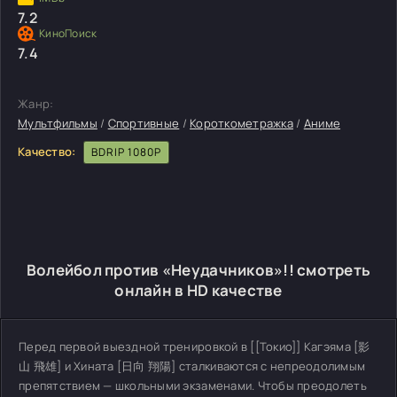
7.2
7.4
Жанр:
Мультфильмы
/
Спортивные
/
Короткометражка
/
Аниме
Качество:
BDRIP 1080P
Волейбол против «Неудачников»!! смотреть
онлайн в HD качестве
Перед первой выездной тренировкой в [[Токио]] Кагэяма [影
山 飛雄] и Хината [日向 翔陽] сталкиваются с непреодолимым
препятствием — школьными экзаменами. Чтобы преодолеть