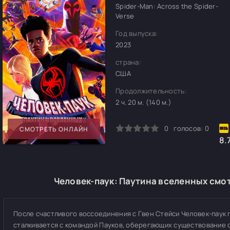
Spider-Man: Across the Spider-
Verse
Год выпуска:
2023
страна:
США
Продолжительность:
2 ч. 20 м. (140 м.)
0
1
2
3
4
5
0
голосов:
0
СМОТРЕТЬ ОНЛАЙН
8.
Человек-паук: Паутина вселенных смот
После счастливого воссоединения с Гвен Стейси Человек-паук 
сталкивается с командой Пауков, оберегающих существование 