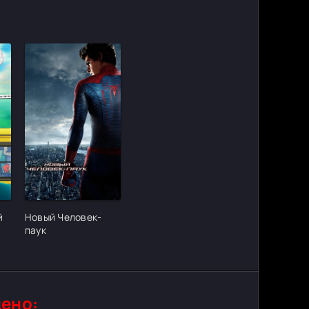
ter_urlcvh_poster_url]
[/xfgiven_cvh_poster_urlcvh_poster_url]
й
Новый Человек-
паук
ено: