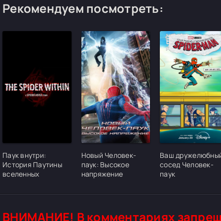
Рекомендуем посмотреть:
[/xfgiven_cvh_poster_urlcvh_poster_url]
[/xfgiven_cvh_poster_urlcvh_poster_url]
[/xfgiven_cvh_pos
Паук внутри:
Новый Человек-
Ваш дружелюбны
История Паутины
паук: Высокое
сосед Человек-
вселенных
напряжение
паук
ВНИМАНИЕ! В комментариях запрещ