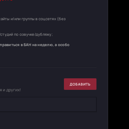
 сайты и/или группы в соцсетях (без
студий по озвучке/дубляжу;
равиться в БАН на неделю, а особо
ДОБАВИТЬ
 и других!