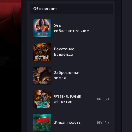
Обновления
Это
соблазнительное
безумие
Восстание
Бэдленда
Заброшенная
земля
Флавия. Юный
ВР: 16 +
детектив
Живая ярость
ВР: 18 +