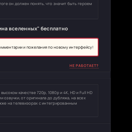
итоге он должен понять, что значит быть героем
ина вселенных" бесплатно
комментарии и пожелания по новому интерфейсу!
НЕ РАБОТАЕТ?
ысоком качестве 720p, 1080p и 4K, HD и Full HD
и озвучки, от оригинала до дубляжа, на всех
акже на телевизорах с интегрированным