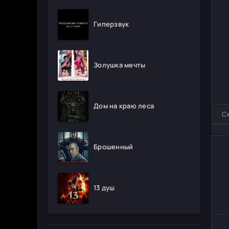
Гиперзвук
Золушка мечты
Дом на краю леса
С
Брошенный
13 душ