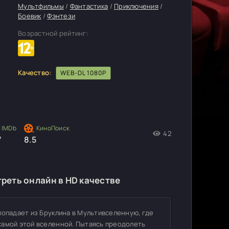
Мультфильмы
/
Фантастика
/
Приключения
/
Боевик
/
Фэнтези
Возрастной рейтинг:
Качество:
WEB-DL 1080P
42
7
8.5
реть онлайн в HD качестве
попадает из Бруклина в Мультивселенную, где
самой этой вселенной. Пытаясь преодолеть