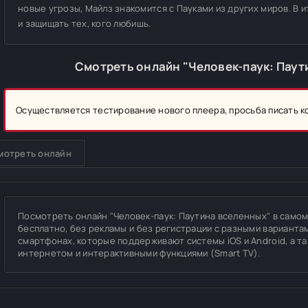
новые угрозы, Майлз знакомится с Пауками из других миров. В 
и защищать тех, кого любишь.
Смотреть онлайн "Человек-паук: Паут
Осуществляется тестирование нового плеера, просьба писать 
мотреть онлайн
Посмотреть онлайн "Человек-паук: Паутина вселенных" в самом в
бесплатно, без рекламы и без регистрации с разными вариантам
смартфонах, которые поддерживают системы iOS и Android, а т
интернетом и интерактивными функциями (Smart TV).