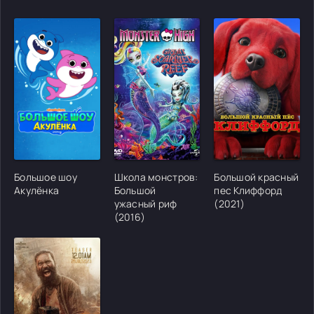
[/xfgiven_cvh_poster_urlcvh_poster_url]
[/xfgiven_cvh_poster_urlcvh_poster_url]
[/xfgiven_cvh_poster
Большое шоу
Школа монстров:
Большой красный
Акулёнка
Большой
пес Клиффорд
ужасный риф
(2021)
(2016)