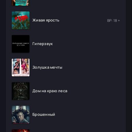
Живая ярость
ВР: 18 +
Гиперзвук
Золушка мечты
Дом на краю леса
Брошенный