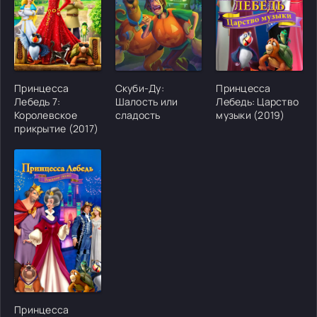
[/xfgiven_cvh_poster_urlcvh_poster_url]
[/xfgiven_cvh_poster_urlcvh_poster_url]
[/xfgiven_cvh_poster
Принцесса
Скуби-Ду:
Принцесса
Лебедь 7:
Шалость или
Лебедь: Царство
Королевское
сладость
музыки (2019)
прикрытие (2017)
[/xfgiven_cvh_poster_urlcvh_poster_url]
Принцесса