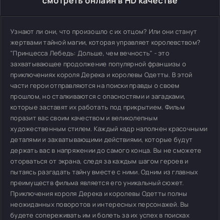
смотреть онлайн в HD качестве
Узнают ли они, что произошло с их отцом? Или они станут
жертвами тайной магии, которая управляет королевством?
"Принцесса Лебедь: Дольше, чем вечность" - это
захватывающее продолжение популярной франшизы о
приключениях короля Дерека и королевы Одетты. В этой
части герои отправляются на поиски правды о своем
прошлом, но сталкиваются с опасностями и загадками,
которые заставят их работать под прикрытием. Фильм
поразит вас своим качеством и великолепным
художественным стилем. Каждый кадр наполнен красочными
деталями и захватывающими действиями, которые будут
держать вас в напряжении до самого конца. Вы не сможете
оторваться от экрана, следя за каждым шагом героев и
пытаясь разгадать тайну вместе с ними. Одним из главных
преимуществ фильма является его уникальный сюжет.
Приключения короля Дерека и королевы Одетты полны
неожиданных поворотов и интересных персонажей. Вы
будете сопереживать им и болеть за их успех в поисках