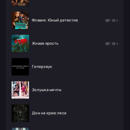
Флавия. Юный детектив
ВР: 16 +
Живая ярость
ВР: 18 +
Гиперзвук
Золушка мечты
Дом на краю леса