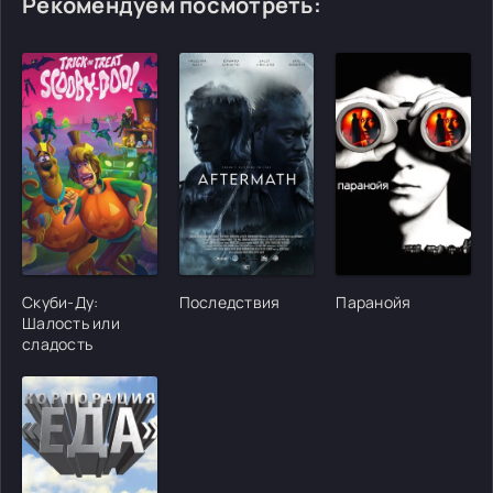
Рекомендуем посмотреть:
[/xfgiven_cvh_poster_urlcvh_poster_url]
[/xfgiven_cvh_poster_urlcvh_poster_url]
[/xfgiven_cvh_poster
Скуби-Ду:
Последствия
Паранойя
Шалость или
сладость