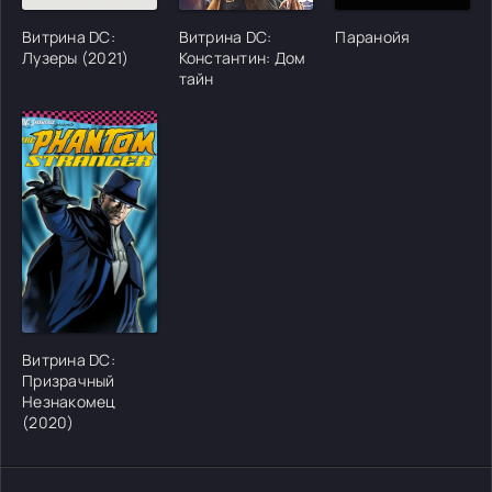
Витрина DC:
Витрина DC:
Паранойя
Лузеры (2021)
Константин: Дом
тайн
[/xfgiven_cvh_poster_urlcvh_poster_url]
Витрина DC:
Призрачный
Незнакомец
(2020)