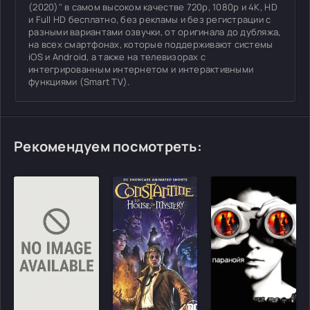
(2020)" в самом высоком качестве 720p, 1080p и 4K, HD
и Full HD бесплатно, без рекламы и без регистрации с
разными вариантами озвучки, от оригинала до дубляжа,
на всех смартфонах, которые поддерживают системы
iOS и Android, а также на телевизорах с
интегрированным интернетом и интерактивными
функциями (Smart TV).
Рекомендуем посмотреть:
[/xfgiven_cvh_poster_urlcvh_poster_url]
[/xfgiven_cvh_poster_urlcvh_poster_url]
[/xfgiven_cvh_poster