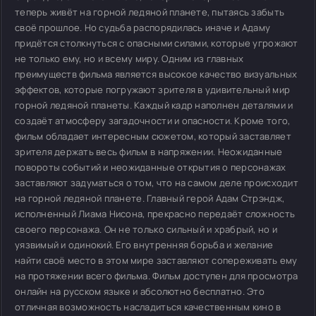
теперь живёт на горной ледяной планете, пытаясь забыть
своё прошлое. Но судьба распорядилась иначе и Адаму
придётся столкнуться с опасными силами, которые угрожают
не только ему, но и всему миру. Одним из главных
преимуществ фильма является высокое качество визуальных
эффектов, которые погружают зрителя в удивительный мир
горной ледяной планеты. Каждый кадр наполнен деталями и
создаёт атмосферу загадочности и опасности. Кроме того,
фильм обладает интересным сюжетом, который заставляет
зрителя держать весь фильм в напряжении. Неожиданные
повороты событий и неожиданные открытия о персонажах
заставляют задуматься о том, что на самом деле происходит
на горной ледяной планете. Главный герой Адам Стрэндж,
исполненный Лиама Нисона, прекрасно передаёт сложность
своего персонажа. Он не только сильный и храбрый, но и
уязвимый и одинокий. Его внутренняя борьба и желание
найти своё место в этом мире заставляют сопереживать ему
на протяжении всего фильма. Фильм доступен для просмотра
онлайн на русском языке и абсолютно бесплатно. Это
отличная возможность насладиться качественным кино в