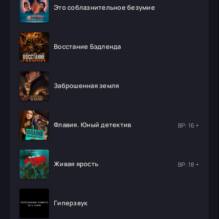
Это соблазнительное безумие
Восстание Бэдленда
Заброшенная земля
Флавия. Юный детектив
ВР: 16 +
Живая ярость
ВР: 18 +
Гиперзвук