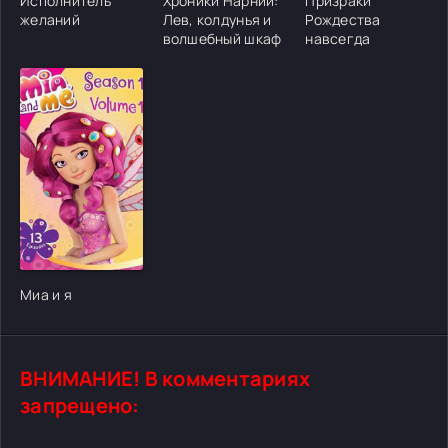
Исполнитель
Хроники Нарнии:
Призраки
желаний
Лев, колдунья и
Рождества
волшебный шкаф
навсегда
[/xfgiven_cvh_poster_urlcvh_poster_url]
Миа и я
ВНИМАНИЕ! В комментариях
запрещено: