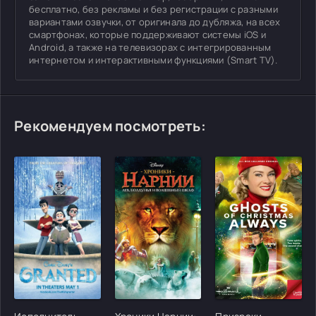
бесплатно, без рекламы и без регистрации с разными
вариантами озвучки, от оригинала до дубляжа, на всех
смартфонах, которые поддерживают системы iOS и
Android, а также на телевизорах с интегрированным
интернетом и интерактивными функциями (Smart TV).
Рекомендуем посмотреть:
[/xfgiven_cvh_poster_urlcvh_poster_url]
[/xfgiven_cvh_poster_urlcvh_poster_url]
[/xfgiven_cvh_poster