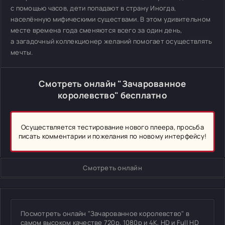
с помощью часов, дети попадают в страну Иногда,
населённую мифическими существами. В этом удивительном
месте времена года сменяются всего за один день,
а загадочный коллекционер желаний помогает осуществлять
мечты.
Смотреть онлайн "Зачарованное
королевство" бесплатно
Осуществляется тестирование нового плеера, просьба
писать комментарии и пожелания по новому интерфейсу!
Смотреть онлайн
Посмотреть онлайн "Зачарованное королевство" в
самом высоком качестве 720p, 1080p и 4K, HD и Full HD